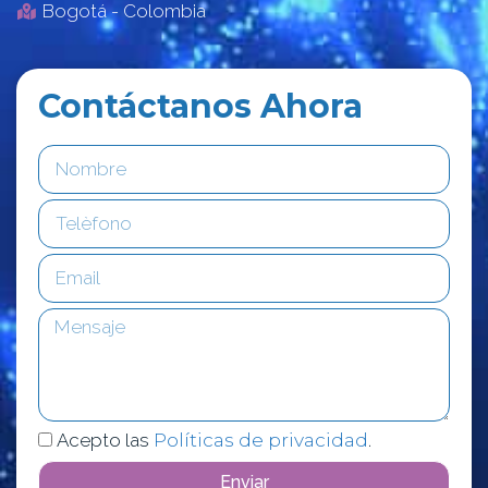
Bogotá - Colombia
Contáctanos Ahora
Acepto las
Políticas de privacidad
.
Enviar