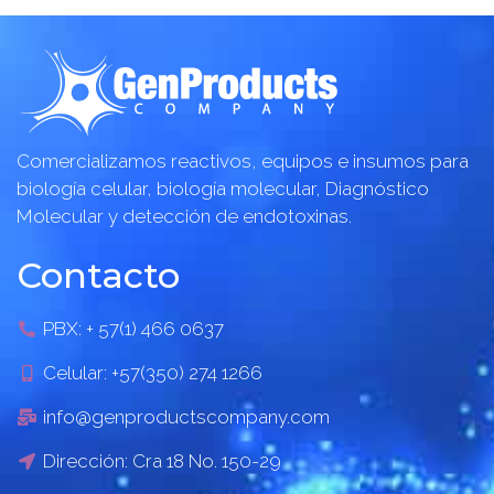
Comercializamos reactivos, equipos e insumos para
biología celular, biología molecular, Diagnóstico
Molecular y detección de endotoxinas.
Contacto
PBX: + 57(1) 466 0637
Celular: +57(350) 274 1266
info@genproductscompany.com
Dirección: Cra 18 No. 150-29