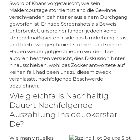
Sword of Khans vorgetäuscht, wie sein
Maklercourtage storniert ist and die Gewinne
verschwanden, dahinter er aus einem Durchgang
geworfen ist. Er habe Screenshots als Beweis
unterbreitet, unsereiner fanden jedoch keine
Unregelmäßigkeiten inside das Umdrehung; es ist
und bleibt wie geschmiert storniert und seinem
Haben wieder gutgeschrieben worden. Die
autoren besitzen versucht, dies Diskussion hinter
hinausschieben, wohl das Zocker antwortete auf
keinen fall, had been uns zu diesem zweck
veranlasste, nachfolgende Beschwerde
abzulehnen.
Wie gleichfalls Nachhaltig
Dauert Nachfolgende
Auszahlung Inside Jokerstar
De?
Wie man virtuelles