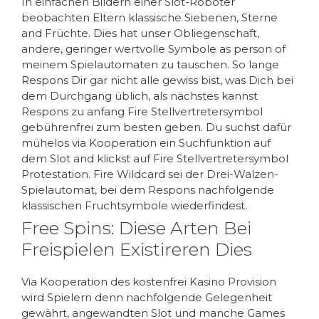
In einfachen Bildern einer Slot-Roboter
beobachten Eltern klassische Siebenen, Sterne
and Früchte. Dies hat unser Obliegenschaft,
andere, geringer wertvolle Symbole as person of
meinem Spielautomaten zu tauschen. So lange
Respons Dir gar nicht alle gewiss bist, was Dich bei
dem Durchgang üblich, als nächstes kannst
Respons zu anfang Fire Stellvertretersymbol
gebührenfrei zum besten geben. Du suchst dafür
mühelos via Kooperation ein Suchfunktion auf
dem Slot and klickst auf Fire Stellvertretersymbol
Protestation. Fire Wildcard sei der Drei-Walzen-
Spielautomat, bei dem Respons nachfolgende
klassischen Fruchtsymbole wiederfindest.
Free Spins: Diese Arten Bei
Freispielen Existireren Dies
Via Kooperation des kostenfrei Kasino Provision
wird Spielern denn nachfolgende Gelegenheit
gewährt, angewandten Slot und manche Games