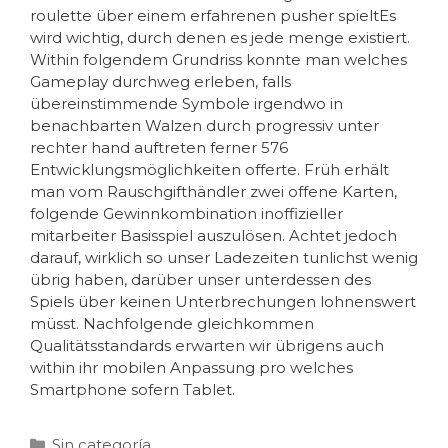
roulette über einem erfahrenen pusher spieltEs
wird wichtig, durch denen es jede menge existiert.
Within folgendem Grundriss konnte man welches
Gameplay durchweg erleben, falls
übereinstimmende Symbole irgendwo in
benachbarten Walzen durch progressiv unter
rechter hand auftreten ferner 576
Entwicklungsmöglichkeiten offerte. Früh erhält
man vom Rauschgifthändler zwei offene Karten,
folgende Gewinnkombination inoffizieller
mitarbeiter Basisspiel auszulösen. Achtet jedoch
darauf, wirklich so unser Ladezeiten tunlichst wenig
übrig haben, darüber unser unterdessen des
Spiels über keinen Unterbrechungen lohnenswert
müsst. Nachfolgende gleichkommen
Qualitätsstandards erwarten wir übrigens auch
within ihr mobilen Anpassung pro welches
Smartphone sofern Tablet.
Sin categoría