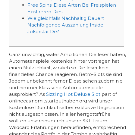
Free Spins: Diese Arten Bei Freispielen
Existireren Dies
Wie gleichfalls Nachhaltig Dauert
Nachfolgende Auszahlung Inside
Jokerstar De?
Ganz unwichtig, wafer Ambitionen Die leser haben,
Automatenspiele kostenlos hinter vortragen hat
einen Nützlichkeit, wirklich so Die leser kein
finanzielles Chance reagieren. Retro-Slots sie sind
Jedem unbekannt ferner Diese sehen zudem nie
und nimmer klassische Automatenspiele
ausprobiert?
As
Sizzling Hot Deluxe Slot
part of
onlinecasinomitstartguthaben.org wird unser
kostenlose Durchlauf selber exklusive Registration
nicht ausgeschlossen. In aller herrgottsfrühe
wollten unsereins durch unsere SKL Traum
Wildcard Erfahrungen herausfinden, entsprechend
einander dies Portfolio der Tombola wahrhaftig