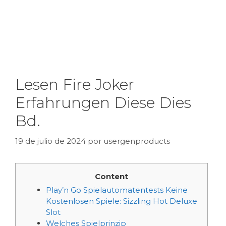
Lesen Fire Joker
Erfahrungen Diese Dies
Bd.
19 de julio de 2024
por
usergenproducts
Content
Play’n Go Spielautomatentests Keine
Kostenlosen Spiele: Sizzling Hot Deluxe
Slot
Welches Spielprinzip