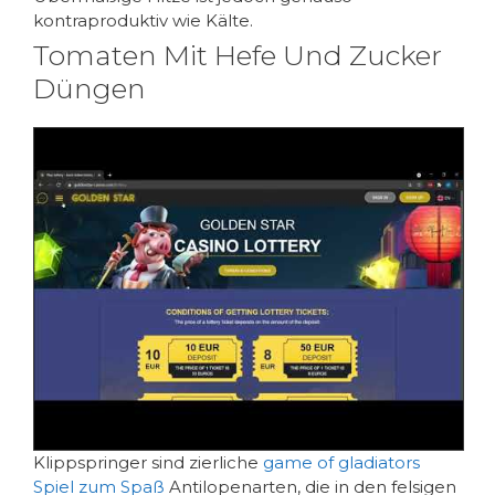
kontraproduktiv wie Kälte.
Tomaten Mit Hefe Und Zucker
Düngen
Klippspringer sind zierliche
game of gladiators
Spiel zum Spaß
Antilopenarten, die in den felsigen