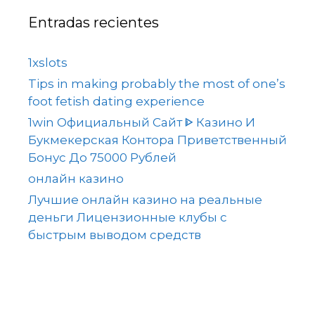
Entradas recientes
1xslots
Tips in making probably the most of one’s
foot fetish dating experience
1win Официальный Сайт ᐈ Казино И
Букмекерская Контора Приветственный
Бонус До 75000 Рублей
онлайн казино
Лучшие онлайн казино на реальные
деньги Лицензионные клубы с
быстрым выводом средств