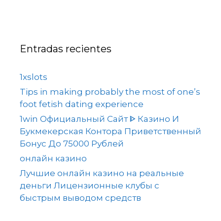
Entradas recientes
1xslots
Tips in making probably the most of one’s
foot fetish dating experience
1win Официальный Сайт ᐈ Казино И
Букмекерская Контора Приветственный
Бонус До 75000 Рублей
онлайн казино
Лучшие онлайн казино на реальные
деньги Лицензионные клубы с
быстрым выводом средств