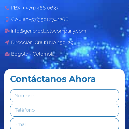
PBX: + 57(1) 466 0637
Celular: +57(350) 274 1266
info@genproductscompany.com
Dirección: Cra 18 No. 150-29
Bogotá - Colombia
Contáctanos Ahora