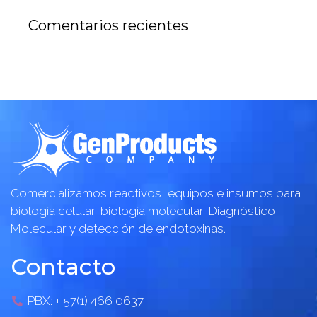
Comentarios recientes
Comercializamos reactivos, equipos e insumos para
biología celular, biología molecular, Diagnóstico
Molecular y detección de endotoxinas.
Contacto
PBX: + 57(1) 466 0637