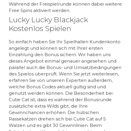
Während der Freispielrunde können dabei weitere
Free Spins aktiviert werden.
Lucky Lucky Blackjack
Kostenlos Spielen
So einfach haben Sie Ihr Spielhallen Kundenkonto
angelegt und können sich mit Ihrer ersten
Einzahlung den Bonus sichern. Wir haben uns
dieses Angebot einmal genauer angesehen und
parallel auch die Bonus- und Umsatzbedingungen
des Spielos überprüft. Wenn Sie jetzt weiterlesen,
erfahren Sie von unseren Experten außerdem,
welche Bonus Codes aktuell gültig sind und
genutzt werden können. Die Besonderheit bei
Cutie Cat ist, dass es während der Bonusrunde
zusätzliche extra Wilds gibt, die Ihre
Gewinnchancen erhöhen. Die hübschen
Rassekatzen drehen sich bei Cutie Cat auf 5
Walzen und es gibt 30 Gewinnlinien. Beim