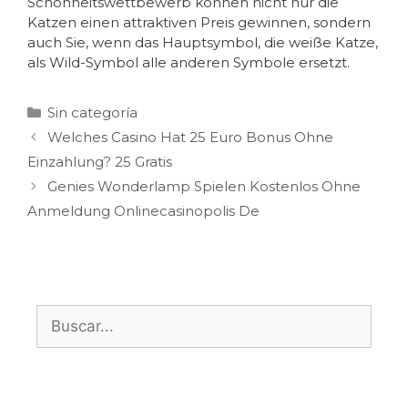
Schönheitswettbewerb können nicht nur die
Katzen einen attraktiven Preis gewinnen, sondern
auch Sie, wenn das Hauptsymbol, die weiße Katze,
als Wild-Symbol alle anderen Symbole ersetzt.
Sin categoría
Welches Casino Hat 25 Euro Bonus Ohne
Einzahlung? 25 Gratis
Genies Wonderlamp Spielen Kostenlos Ohne
Anmeldung Onlinecasinopolis De