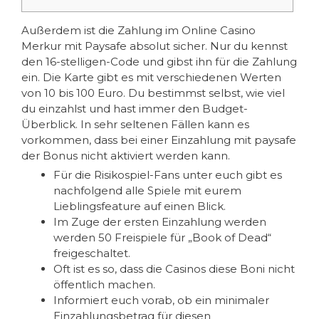
Außerdem ist die Zahlung im Online Casino
Merkur mit Paysafe absolut sicher. Nur du kennst
den 16-stelligen-Code und gibst ihn für die Zahlung
ein. Die Karte gibt es mit verschiedenen Werten
von 10 bis 100 Euro. Du bestimmst selbst, wie viel
du einzahlst und hast immer den Budget-
Überblick.
In sehr seltenen Fällen kann es
vorkommen, dass bei einer Einzahlung mit paysafe
der Bonus nicht aktiviert werden kann.
Für die Risikospiel-Fans unter euch gibt es
nachfolgend alle Spiele mit eurem
Lieblingsfeature auf einen Blick.
Im Zuge der ersten Einzahlung werden
werden 50 Freispiele für „Book of Dead“
freigeschaltet.
Oft ist es so, dass die Casinos diese Boni nicht
öffentlich machen.
Informiert euch vorab, ob ein minimaler
Einzahlungsbetrag für diesen