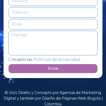
Acepto las
Políticas de privacidad
.
Enviar
© 2021 Diseño y Concepto por
Agencia de Marketing
Digital
y también por
Diseño de Páginas Web
Bogotá |
Colombia.