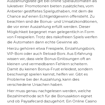
Auszahlungsrate gilt bei online Spielautomaten als
lukrativer. Promotionen bieten zusätzliches, vom
Anbieter gestiftetes Spielguthaben, mit dem die
Chance auf einen Echtgeldgewinn offensteht. Zu
beachten sind die Bonus- und Umsatzkonditionen,
die vor einer Auszahlung erfüllt werden. Dieser
Möglichkeit begegnet man gelegentlich in Form
von Freispielen. Trotz des risikofreien Spiels werfen
die Automaten dann echte Gewinne ab.
Hierzu gehören etwa Freispiele, Einzahlungsboni,
VIP-Boni oder auch Reload-Boni. Aus Erfahrung
wissen wir, dass viele Bonus-Einlösungen oft an
kleinen und vermeidbaren Fehlern scheitern.
Damit du keinen Bonus-Frust erleidest, sondern
beschwingt spielen kannst, helfen wir. Gibt es
Probleme bei der Auszahlung, kann dies
verschiedene Ursachen haben.
Hier muss genau nachgelesen werden, welche
Bezahlmethode sich für die Bonusaktion eignet
und ob Paysafecard dazugehört. Ein Online Casino