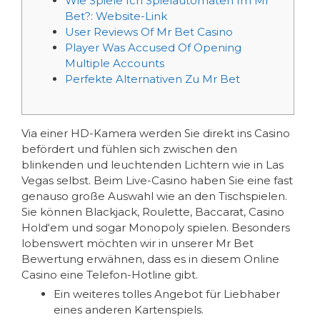
Wie Spiele Ich Spielautomaten Im Mr
Bet?: Website-Link
User Reviews Of Mr Bet Casino
Player Was Accused Of Opening
Multiple Accounts
Perfekte Alternativen Zu Mr Bet
Via einer HD-Kamera werden Sie direkt ins Casino
befördert und fühlen sich zwischen den
blinkenden und leuchtenden Lichtern wie in Las
Vegas selbst. Beim Live-Casino haben Sie eine fast
genauso große Auswahl wie an den Tischspielen.
Sie können Blackjack, Roulette, Baccarat, Casino
Hold‘em und sogar Monopoly spielen.
Besonders
lobenswert möchten wir in unserer Mr Bet
Bewertung erwähnen, dass es in diesem Online
Casino eine Telefon-Hotline gibt.
Ein weiteres tolles Angebot für Liebhaber
eines anderen Kartenspiels.