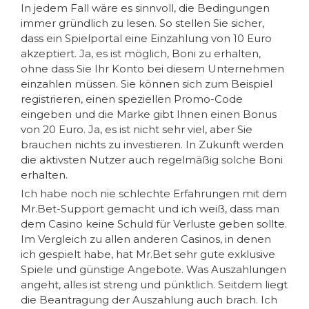
In jedem Fall wäre es sinnvoll, die Bedingungen
immer gründlich zu lesen. So stellen Sie sicher,
dass ein Spielportal eine Einzahlung von 10 Euro
akzeptiert. Ja, es ist möglich, Boni zu erhalten,
ohne dass Sie Ihr Konto bei diesem Unternehmen
einzahlen müssen. Sie können sich zum Beispiel
registrieren, einen speziellen Promo-Code
eingeben und die Marke gibt Ihnen einen Bonus
von 20 Euro. Ja, es ist nicht sehr viel, aber Sie
brauchen nichts zu investieren. In Zukunft werden
die aktivsten Nutzer auch regelmäßig solche Boni
erhalten.
Ich habe noch nie schlechte Erfahrungen mit dem
Mr.Bet-Support gemacht und ich weiß, dass man
dem Casino keine Schuld für Verluste geben sollte.
Im Vergleich zu allen anderen Casinos, in denen
ich gespielt habe, hat Mr.Bet sehr gute exklusive
Spiele und günstige Angebote. Was Auszahlungen
angeht, alles ist streng und pünktlich. Seitdem liegt
die Beantragung der Auszahlung auch brach. Ich