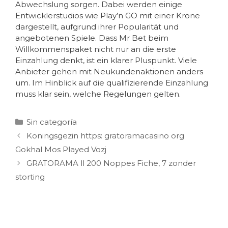
Abwechslung sorgen. Dabei werden einige
Entwicklerstudios wie Play’n GO mit einer Krone
dargestellt, aufgrund ihrer Popularität und
angebotenen Spiele. Dass Mr Bet beim
Willkommenspaket nicht nur an die erste
Einzahlung denkt, ist ein klarer Pluspunkt. Viele
Anbieter gehen mit Neukundenaktionen anders
um. Im Hinblick auf die qualifizierende Einzahlung
muss klar sein, welche Regelungen gelten.
Sin categoría
Koningsgezin https: gratoramacasino org
Gokhal Mos Played Vozj
GRATORAMA ll 200 Noppes Fiche, 7 zonder
storting