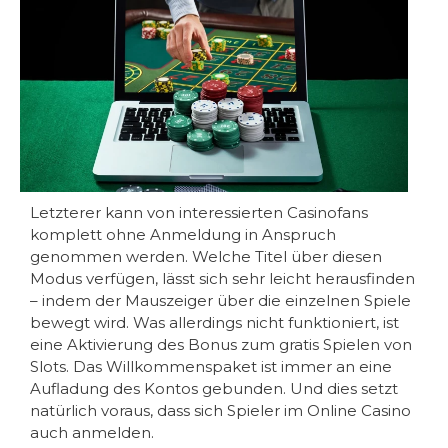
Letzterer kann von interessierten Casinofans
komplett ohne Anmeldung in Anspruch
genommen werden. Welche Titel über diesen
Modus verfügen, lässt sich sehr leicht herausfinden
– indem der Mauszeiger über die einzelnen Spiele
bewegt wird. Was allerdings nicht funktioniert, ist
eine Aktivierung des Bonus zum gratis Spielen von
Slots. Das Willkommenspaket ist immer an eine
Aufladung des Kontos gebunden. Und dies setzt
natürlich voraus, dass sich Spieler im Online Casino
auch anmelden.