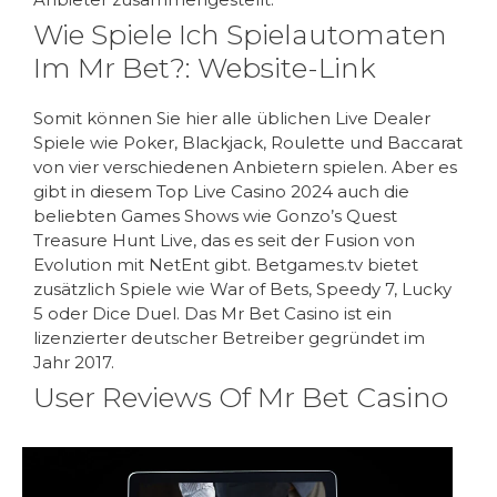
Wie Spiele Ich Spielautomaten
Im Mr Bet?: Website-Link
Somit können Sie hier alle üblichen Live Dealer
Spiele wie Poker, Blackjack, Roulette und Baccarat
von vier verschiedenen Anbietern spielen. Aber es
gibt in diesem Top Live Casino 2024 auch die
beliebten Games Shows wie Gonzo’s Quest
Treasure Hunt Live, das es seit der Fusion von
Evolution mit NetEnt gibt. Betgames.tv bietet
zusätzlich Spiele wie War of Bets, Speedy 7, Lucky
5 oder Dice Duel. Das Mr Bet Casino ist ein
lizenzierter deutscher Betreiber gegründet im
Jahr 2017.
User Reviews Of Mr Bet Casino