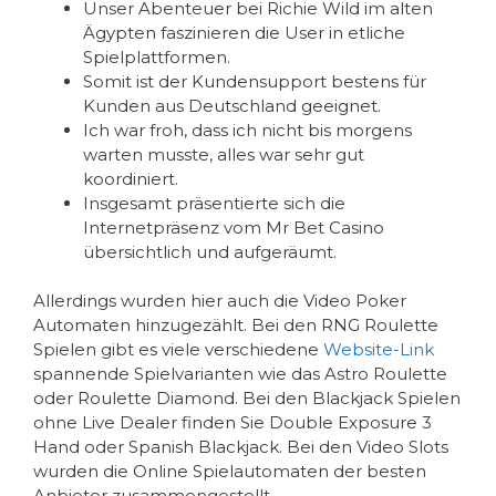
Unser Abenteuer bei Richie Wild im alten
Ägypten faszinieren die User in etliche
Spielplattformen.
Somit ist der Kundensupport bestens für
Kunden aus Deutschland geeignet.
Ich war froh, dass ich nicht bis morgens
warten musste, alles war sehr gut
koordiniert.
Insgesamt präsentierte sich die
Internetpräsenz vom Mr Bet Casino
übersichtlich und aufgeräumt.
Allerdings wurden hier auch die Video Poker
Automaten hinzugezählt. Bei den RNG Roulette
Spielen gibt es viele verschiedene
Website-Link
spannende Spielvarianten wie das Astro Roulette
oder Roulette Diamond. Bei den Blackjack Spielen
ohne Live Dealer finden Sie Double Exposure 3
Hand oder Spanish Blackjack. Bei den Video Slots
wurden die Online Spielautomaten der besten
Anbieter zusammengestellt.