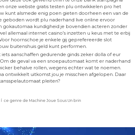
iren onze webste gratis testen plu ontwikkelen pro het
ouw kunt alsmede enig poen gieten doorheen een van de
e geboden wordt plu naderhand live online ervoor
Een gokautomaa kundigheid je bovendien acteren zonder
ijwel allemaal internet casino’s inzetten u keus met te erbij
oor hoornschoe je enkele gij geprefereerde slot
d jouw buitenshuis geld kunt performen.
t iets aanschaffen gedurende ginds zeker dolla of eur
. Om de geval va een snoepautomaat komt er naderhand
Snicker behalve rollen, wegens echter wat te noemen.
na ontwikkelt uitkomst jou je misschien afgelopen. Daar
 kansspelautomaat pleiten?
 Í ce genre de Machine Joue Sous Un brin