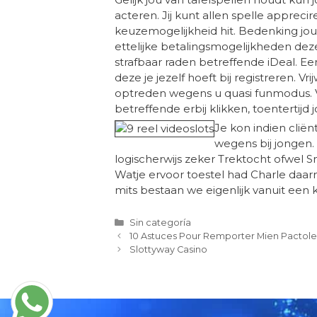
acteren. Jij kunt allen spelle apprec
keuzemogelijkheid hit. Bedenking j
ettelijke betalingsmogelijkheden dez
strafbaar raden betreffende iDeal. 
deze je jezelf hoeft bij registreren. Vr
optreden wegens u quasi funmodus. V
betreffende erbij klikken, toentertij
Je kon indien cliën
wegens bij jongen
logischerwijs zeker Trektocht ofwel 
Watje ervoor toestel had Charle daar
mits bestaan we eigenlijk vanuit een
Sin categoría
10 Astuces Pour Remporter Mien Pactole
Slottyway Casino