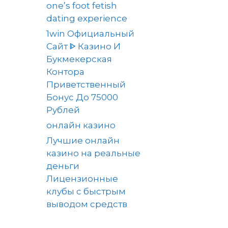
one’s foot fetish
dating experience
1win Официальный
Сайт ᐈ Казино И
Букмекерская
Контора
Приветственный
Бонус До 75000
Рублей
онлайн казино
Лучшие онлайн
казино на реальные
деньги
Лицензионные
клубы с быстрым
выводом средств