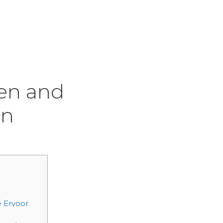
Inicio
Product
ten and
en
e Ervoor