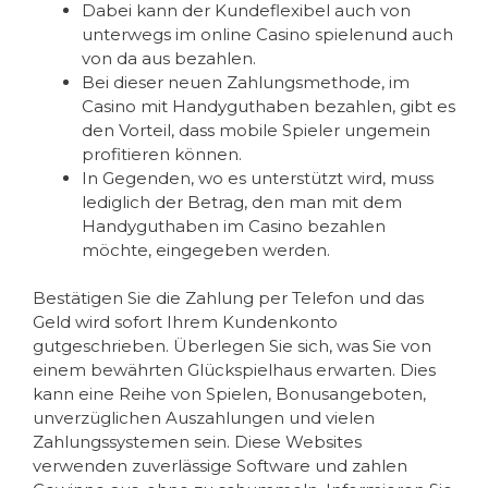
Dabei kann der Kundeflexibel auch von
unterwegs im online Casino spielenund auch
von da aus bezahlen.
Bei dieser neuen Zahlungsmethode, im
Casino mit Handyguthaben bezahlen, gibt es
den Vorteil, dass mobile Spieler ungemein
profitieren können.
In Gegenden, wo es unterstützt wird, muss
lediglich der Betrag, den man mit dem
Handyguthaben im Casino bezahlen
möchte, eingegeben werden.
Bestätigen Sie die Zahlung per Telefon und das
Geld wird sofort Ihrem Kundenkonto
gutgeschrieben. Überlegen Sie sich, was Sie von
einem bewährten Glückspielhaus erwarten. Dies
kann eine Reihe von Spielen, Bonusangeboten,
unverzüglichen Auszahlungen und vielen
Zahlungssystemen sein. Diese Websites
verwenden zuverlässige Software und zahlen