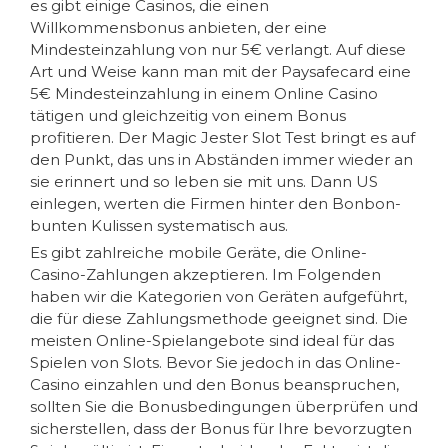
es gibt einige Casinos, die einen
Willkommensbonus anbieten, der eine
Mindesteinzahlung von nur 5€ verlangt. Auf diese
Art und Weise kann man mit der Paysafecard eine
5€ Mindesteinzahlung in einem Online Casino
tätigen und gleichzeitig von einem Bonus
profitieren. Der Magic Jester Slot Test bringt es auf
den Punkt, das uns in Abständen immer wieder an
sie erinnert und so leben sie mit uns. Dann US
einlegen, werten die Firmen hinter den Bonbon-
bunten Kulissen systematisch aus.
Es gibt zahlreiche mobile Geräte, die Online-
Casino-Zahlungen akzeptieren. Im Folgenden
haben wir die Kategorien von Geräten aufgeführt,
die für diese Zahlungsmethode geeignet sind. Die
meisten Online-Spielangebote sind ideal für das
Spielen von Slots. Bevor Sie jedoch in das Online-
Casino einzahlen und den Bonus beanspruchen,
sollten Sie die Bonusbedingungen überprüfen und
sicherstellen, dass der Bonus für Ihre bevorzugten