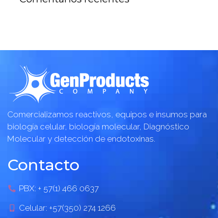
Comercializamos reactivos, equipos e insumos para
biología celular, biología molecular, Diagnóstico
Molecular y detección de endotoxinas.
Contacto
PBX: + 57(1) 466 0637
Celular: +57(350) 274 1266