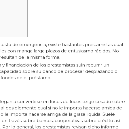
n costo de emergencia, existe bastantes prestamistas cual
les con manga larga plazos de entusiasmo rápidos. No
 resultan de la misma forma.
 financiación de los prestamistas suin recurrir un
capacidad sobre su banco de procesar desplazándolo
s fondos de el préstamo.
legan a convertirse en focos de luces exige cesado sobre
al posiblemente cual si no le importa hacerse amiga de
no le importa hacerse amiga de la grasa liquida. Suele
en través sobre bancos, cooperativas sobre crédito así­
Por lo general, los prestamistas revisan dicho informe