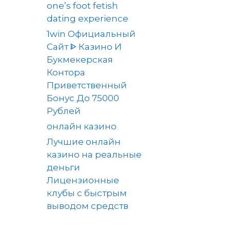
one’s foot fetish
dating experience
1win Официальный
Сайт ᐈ Казино И
Букмекерская
Контора
Приветственный
Бонус До 75000
Рублей
онлайн казино
Лучшие онлайн
казино на реальные
деньги
Лицензионные
клубы с быстрым
выводом средств