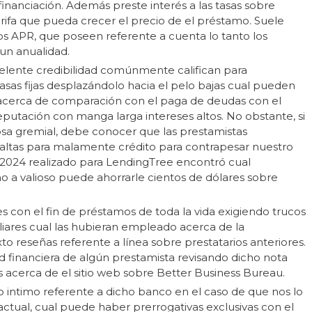
nanciación. Además preste interés a las tasas sobre
arifa que pueda crecer el precio de el préstamo. Suele
os APR, que poseen referente a cuenta lo tanto los
 un anualidad.
elente credibilidad comúnmente califican para
sas fijas desplazándolo hacia el pelo bajas cual pueden
o acerca de comparación con el paga de deudas con el
eputación con manga larga intereses altos. No obstante, si
cosa gremial, debe conocer que las prestamistas
tas para malamente crédito para contrapesar nuestro
e 2024 realizado para LendingTree encontró cual
no a valioso puede ahorrarle cientos de dólares sobre
 con el fin de préstamos de toda la vida exigiendo trucos
liares cual las hubieran empleado acerca de la
o reseñas referente a línea sobre prestatarios anteriores.
financiera de algún prestamista revisando dicho nota
s acerca de el sitio web sobre Better Business Bureau.
o intimo referente a dicho banco en el caso de que nos lo
ctual, cual puede haber prerrogativas exclusivas con el