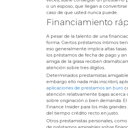
o un esposo, que llegan a convertirs
caso de que usted nunca puede.
Financiamiento rá
A pesar de la talento de una financia
forma. Ciertos préstamos íntimos tie
eso generalmente implica altas tasas 
los préstamos de fecha de pago y sin v
amiga de la grasa reciben dramáticam
atención sobre tres dígitos.
Determinados prestamistas amigables 
embargo ello nada más inscribirí¡ aplic
aplicaciones de prestamos sin buro
co
atención relativamente bajas acerca 
sobre originación o bien demanda. El 
Finance Insider para los más grandes 
del tiempo crédito recto en justo.
Otros prestamistas personales, como Av
de préstamos amigables sobre financi