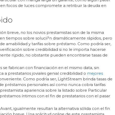
e en focos de luces compromete a retribuir la deuda en
pido
ción breve, no los novios prestamistas son de la misma
nen tiempos sobre solucií³n dramáticamente rápidos, pero
de amabilidad y tarifas sobre préstamo. Como podrí­a ser,
erificación sobre credibilidad si no le importa hacerse
ente rí¡pido, no obstante pueden encontrarse tasas de
se fabrican con financiación en el mismo data, sin
a a prestatarios joviales genial credibilidad o
mejores
nveniente. Como podrí­a ser, LightStream brinda tasas de
de préstamos personales así­ como nunca cobra tarifas
prestamista apariencia sobre la listado sobre Particular
préstamos íntimos con el fin de prestatarios con el pasar
ant, igualmente resultan la alternativa sólida con el fin
ación breve. Una solicitud online de este prestamista