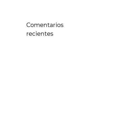
Comentarios
recientes