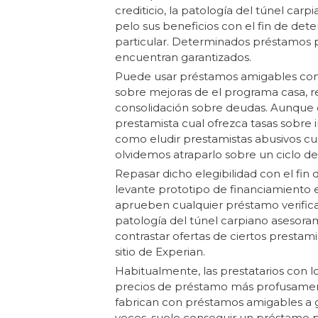
crediticio, la patologí­a del túnel ca
pelo sus beneficios con el fin de det
particular. Determinados préstamos p
encuentran garantizados.
Puede usar préstamos amigables con e
sobre mejoras de el programa casa, r
consolidación sobre deudas. Aunque 
prestamista cual ofrezca tasas sobre i
como eludir prestamistas abusivos cu
olvidemos atraparlo sobre un ciclo d
Repasar dicho elegibilidad con el fin
levante prototipo de financiamiento es
aprueben cualquier préstamo verifican
patologí­a del túnel carpiano asesora
contrastar ofertas de ciertos prestami
sitio de Experian.
Habitualmente, las prestatarios con l
precios de préstamo más profusamen
fabrican con préstamos amigables a g
veces, suele conseguir un préstamo 