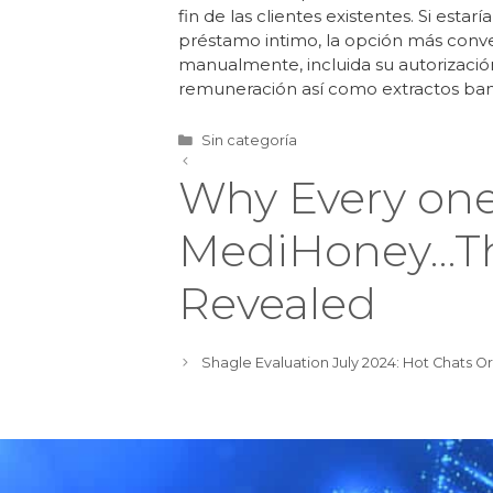
fin de las clientes existentes. Si est
préstamo intimo, la opción más con
manualmente, incluida su autorizació
remuneración así­ como extractos ban
Sin categoría
Why Every one
MediHoney…Th
Revealed
Shagle Evaluation July 2024: Hot Chats O