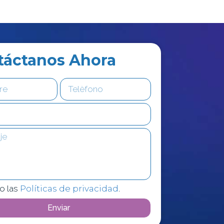
táctanos Ahora
o las
Políticas de privacidad
.
Enviar