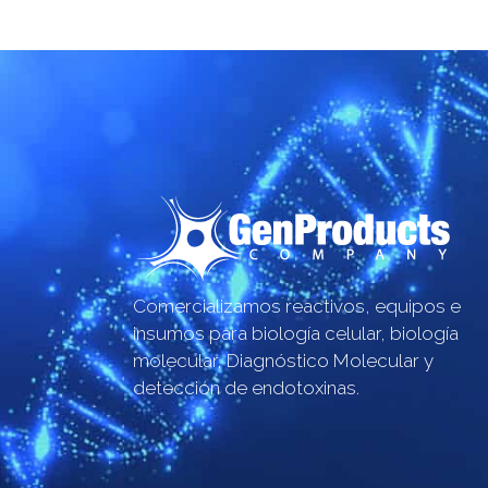
Comercializamos reactivos, equipos e
insumos para biología celular, biología
molecular, Diagnóstico Molecular y
detección de endotoxinas.