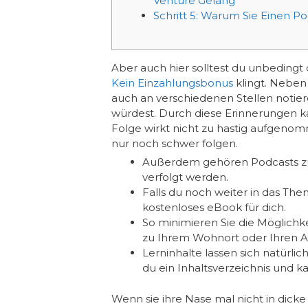
Venture Gelang
Schritt 5: Warum Sie Einen P
Aber auch hier solltest du unbedingt
Kein Einzahlungsbonus
klingt. Neben
auch an verschiedenen Stellen notie
würdest. Durch diese Erinnerungen 
Folge wirkt nicht zu hastig aufgeno
nur noch schwer folgen.
Außerdem gehören Podcasts zu
verfolgt werden.
Falls du noch weiter in das Th
kostenloses eBook für dich.
So minimieren Sie die Möglichk
zu Ihrem Wohnort oder Ihren A
Lerninhalte lassen sich natürli
du ein Inhaltsverzeichnis und k
Wenn sie ihre Nase mal nicht in dicke