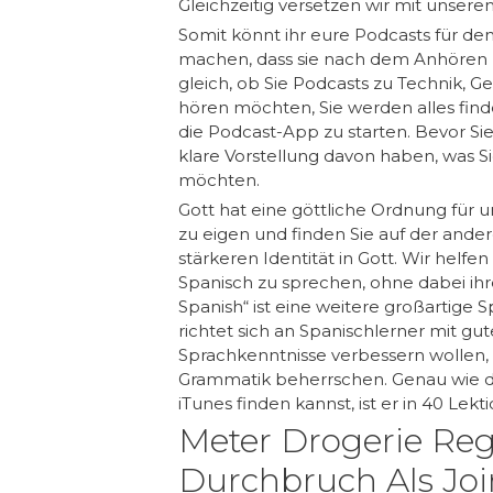
Gleichzeitig versetzen wir mit unse
Somit könnt ihr eure Podcasts für 
machen, dass sie nach dem Anhören
gleich, ob Sie Podcasts zu Technik, 
hören möchten, Sie werden alles find
die Podcast-App zu starten. Bevor Si
klare Vorstellung davon haben, was 
möchten.
Gott hat eine göttliche Ordnung für 
zu eigen und finden Sie auf der ander
stärkeren Identität in Gott. Wir helfe
Spanisch zu sprechen, ohne dabei ihr
Spanish“ ist eine weitere großartige 
richtet sich an Spanischlerner mit gu
Sprachkenntnisse verbessern wollen,
Grammatik beherrschen. Genau wie de
iTunes finden kannst, ist er in 40 Lekt
Meter Drogerie Reg
Durchbruch Als Joi