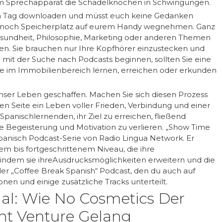
rem Sprechapparat die Schädelknochen in Schwingungen.
den Tag downloaden und müsst euch keine Gedanken
 noch Speicherplatz auf eurem Handy wegnehmen. Ganz
Gesundheit, Philosophie, Marketing oder anderen Themen
en. Sie brauchen nur Ihre Kopfhörer einzustecken und
e mit der Suche nach Podcasts beginnen, sollten Sie eine
Sie im Immobilienbereich lernen, erreichen oder erkunden
unser Leben geschaffen. Machen Sie sich diesen Prozess
en Seite ein Leben voller Frieden, Verbindung und einer
n Spanischlernenden, ihr Ziel zu erreichen, fließend
e Begeisterung und Motivation zu verlieren. „Show Time
Spanisch Podcast-Serie von Radio Lingua Network. Er
tem bis fortgeschrittenem Niveau, die ihre
 indem sie ihreAusdrucksmöglichkeiten erweitern und die
r „Coffee Break Spanish“ Podcast, den du auch auf
ionen und einige zusätzliche Tracks unterteilt.
al: Wie No Cosmetics Der
nt Venture Gelang