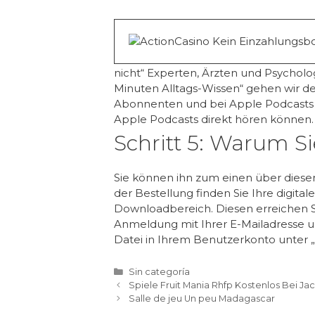
nicht“ Experten, Ärzten und Psycholog
Minuten Alltags-Wissen“ gehen wir d
Abonnenten und bei Apple Podcasts gi
Apple Podcasts direkt hören können.
Schritt 5: Warum S
Sie können ihn zum einen über diese
der Bestellung finden Sie Ihre digita
Downloadbereich. Diesen erreichen S
Anmeldung mit Ihrer E-Mailadresse un
Datei in Ihrem Benutzerkonto unter
Sin categoría
Spiele Fruit Mania Rhfp Kostenlos Bei Ja
Salle de jeu Un peu Madagascar