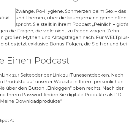
Zwänge, Po-Hygiene, Schmerzen beim Sex – das
sind Themen, über die kaum jemand gerne offen
spricht. Sie stellt in ihrem Podcast „Peinlich – gibt‘s
en die Fragen, die viele nicht zu fragen wagen. Zehn
en großen Mythen und Alltagsfragen nach. Für WELTplus-
bt es jetzt exklusive Bonus-Folgen, die Sie hier und bei
ie Einen Podcast
nLink zur Seiteoder denLink zu iTunesentdecken. Nach
len Produkte auf unserer Website in Ihrem persönlichen
ie über den Button „Einloggen“ oben rechts. Nach der
d Ihrem Passwort finden Sie digitale Produkte als PDF-
 „Meine Downloadprodukte“.
ckpot At