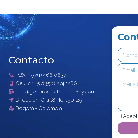
Con
Contacto
PBX: + 57(1) 466 0637
Celular: +57(350) 274 1266
info@genproductscompany.com
Dirección: Cra 18 No. 150-29
Bogotá - Colombia
Acept