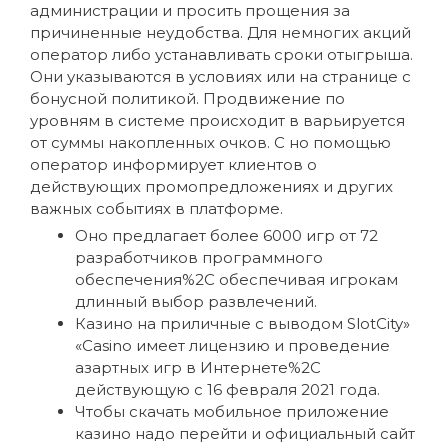
администрации и просить прощения за
причиненные неудобства. Для немногих акций
оператор либо устанавливать сроки отыгрыша.
Они указываются в условиях или на странице с
бонусной политикой. Продвижение по
уровням в системе происходит в варьируется
от суммы накопленных очков. С но помощью
оператор информирует клиентов о
действующих промопредложениях и других
важных событиях в платформе.
Оно предлагает более 6000 игр от 72
разработчиков программного
обеспечения%2C обеспечивая игрокам
длинный выбор развлечений.
Казино на приличные с выводом SlotCity»
«Casino имеет лицензию и проведение
азартных игр в Интернете%2C
действующую с 16 февраля 2021 года.
Чтобы скачать мобильное приложение
казино надо перейти и официальный сайт