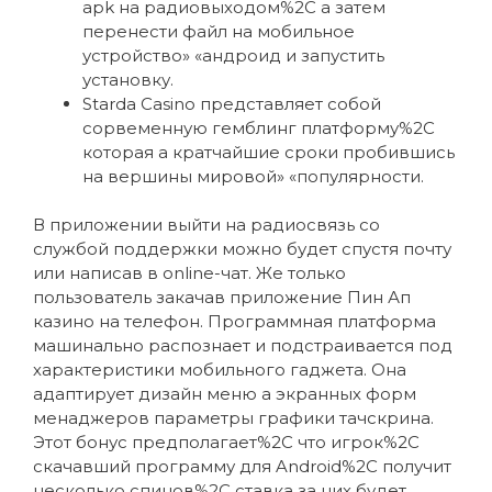
apk на радиовыходом%2C а затем
перенести файл на мобильное
устройство» «андроид и запустить
установку.
Starda Casino представляет собой
сорвеменную гемблинг платформу%2C
которая а кратчайшие сроки пробившись
на вершины мировой» «популярности.
В приложении выйти на радиосвязь со
службой поддержки можно будет спустя почту
или написав в online-чат. Же только
пользователь закачав приложение Пин Ап
казино на телефон. Программная платформа
машинально распознает и подстраивается под
характеристики мобильного гаджета. Она
адаптирует дизайн меню а экранных форм
менаджеров параметры графики тачскрина.
Этот бонус предполагает%2C что игрок%2C
скачавший программу для Android%2C получит
несколько спинов%2C ставка за них будет