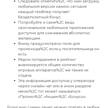
Следовало отметить%2C что ним загрузку
мобильной версии казино сегодня
каждый гемблер получает
бездепозитный бонус.
Попробуйте и сами%2C ведь
оригинальное мобильное приложение
доступно для скачивания абсолютно
желающим.
Внизу предусмотрено поле для
промокода%2C если у посетительница он
есть.
Рядом попаданием в рейтинг
анализируется общее количество
игровых аппаратов%2C же также их
отдача.
Эта информация доступна у оператора
через онлайн чат или в ином разделе
меню%2C тот может называться
«Промо»%2C «Акции»%2C «Бонусы».
Бонусную суммы денег можно тратить в любых