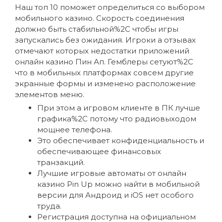
Наш топ 10 поможет определиться со выбором
мобильного казино. Скорость соединения
должно быть стабильной%2C чтобы игры
запускались без ожидания. Игроки а отзывах
отмечают которых недостатки приложений
онлайн казино Пин Ап. Гемблеры сетуют%2C
что в мобильных платформах совсем другие
экранные формы и изменено расположение
элементов меню.
При этом а игровом клиенте в ПК лучше
графика%2C потому что радиовыходом
мощнее телефона.
Это обеспечивает конфиденциальность и
обеспечивающее финансовых
транзакций.
Лучшие игровые автоматы от онлайн
казино Pin Up можно найти в мобильной
версии для Андроид и iOS нет особого
труда.
Регистрация доступна на официальном