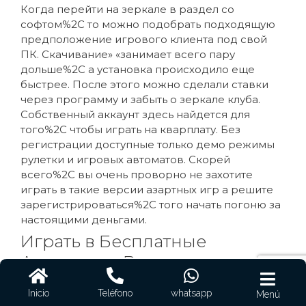
Когда перейти на зеркале в раздел со
софтом%2C то можно подобрать подходящую
предположение игрового клиента под свой
ПК. Скачивание» «занимает всего пару
дольше%2C а установка происходило еще
быстрее. После этого можно сделали ставки
через программу и забыть о зеркале клуба.
Собственный аккаунт здесь найдется для
того%2C чтобы играть на кварплату. Без
регистрации доступные только демо режимы
рулетки и игровых автоматов. Скорей
всего%2C вы очень проворно не захотите
играть в такие версии азартных игр а решите
зарегистрироваться%2C того начать погоню за
настоящими деньгами.
Играть в Бесплатные
Автоматы а Выиграть
Реальные деньги%3F Легко!
Inicio
Teléfono
whatsapp
Menú