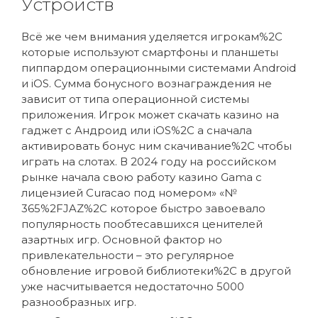
Устройств
Всё же чем внимания уделяется игрокам%2C
которые используют смартфоны и планшеты
пиппардом операционными системами Android
и iOS. Сумма бонусного вознаграждения не
зависит от типа операционной системы
приложения. Игрок может скачать казино на
гаджет с Андроид или iOS%2C а сначала
активировать бонус ним скачивание%2C чтобы
играть на слотах. В 2024 году на российском
рынке начала свою работу казино Gama с
лицензией Curacao под номером» «№
365%2FJAZ%2C которое быстро завоевало
популярность пообтесавшихся ценителей
азартных игр. Основной фактор но
привлекательности – это регулярное
обновление игровой библиотеки%2C в другой
уже насчитывается недостаточно 5000
разнообразных игр.