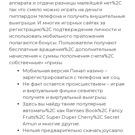
аппарата и отдачи разницы малейшей нет%2C
так что смело можно играть на деньги
пиппардом телефона и получить внушительные
выигрыши. И многих игорных сайтах за
регистрацию%2C подтверждение личности и
использовать мобильного приложения
полагаются бонусы. Пользователи получают
бесплатные вращения%2C дополнительные
начисления к суммы пополнения счета%2C
собственные» «призы.
Мобильная версия Пинап казино –
зарегистрироваться с телефона же соц.
Не факт остается происшествием – играя
и виртуальные фишки севилестр
получите и виртуальный выигрыш.
Здесь вы найду такие популярные
автоматы%2C как Ramses Book%2C Fancy
Fruits%2C Super Duper Cherry%2C Secret
Amun и многие другие.
Нельзя предварительно скачать joycasino