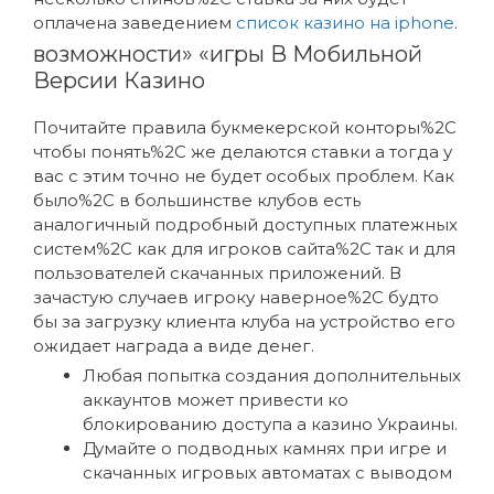
оплачена заведением
список казино на iphone
.
возможности» «игры В Мобильной
Версии Казино
Почитайте правила букмекерской конторы%2C
чтобы понять%2C же делаются ставки а тогда у
вас с этим точно не будет особых проблем. Как
было%2C в большинстве клубов есть
аналогичный подробный доступных платежных
систем%2C как для игроков сайта%2C так и для
пользователей скачанных приложений. В
зачастую случаев игроку наверное%2C будто
бы за загрузку клиента клуба на устройство его
ожидает награда а виде денег.
Любая попытка создания дополнительных
аккаунтов может привести ко
блокированию доступа а казино Украины.
Думайте о подводных камнях при игре и
скачанных игровых автоматах с выводом