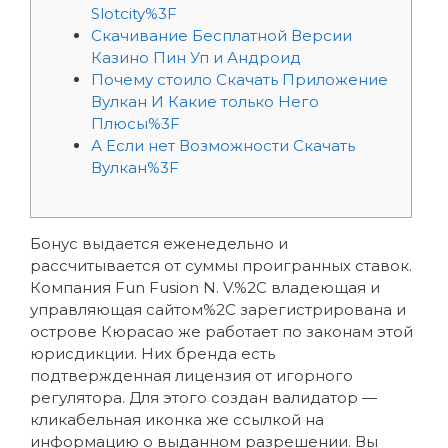
Slotcity%3F
Скачивание Бесплатной Версии
Казино Пин Уп и Андроид
Почему стоило Скачать Приложение
Вулкан И Какие только Него
Плюсы%3F
А Если нет Возможности Скачать
Вулкан%3F
Бонус выдается еженедельно и
рассчитывается от суммы проигранных ставок.
Компания Fun Fusion N. V.%2C владеющая и
управляющая сайтом%2C зарегистрирована и
острове Кюрасао же работает по законам этой
юрисдикции. Них бренда есть
подтвержденная лицензия от игорного
регулятора. Для этого создан валидатор —
кликабельная иконка же ссылкой на
информацию о выданном разрешении. Вы