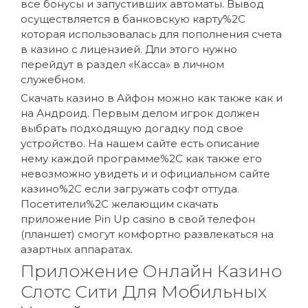
все бонусы и запустивших автоматы. Вывод
осуществляется в банковскую карту%2C
которая использовалась для пополнения счета
в казино с лицензией. Дли этого нужно
перейдут в раздел «Касса» в личном
служебном.
Скачать казино в Айфон можно как также как и
на Андроид. Первым делом игрок должен
выбрать подходящую догадку под свое
устройство. На нашем сайте есть описание
нему каждой программе%2C как также его
невозможно увидеть и и официальном сайте
казино%2C если загружать софт оттуда.
Посетители%2C желающим скачать
приложение Pin Up casino в свой телефон
(планшет) смогут комфортно развлекаться на
азартных аппаратах.
Приложение Онлайн Казино
Слотс Сити Для Мобильных