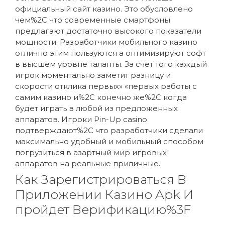
официальный сайт казино. Это обусловлено
чем%2C что современные смартфоны
предлагают достаточно высокого показатели
мощности. Разработчики мобильного казино
отлично этим пользуются а оптимизируют софт
в высшем уровне таланты. За счет того каждый
игрок моментально заметит разницу и
скорости отклика первых» «первых работы с
самим казино и%2C конечно же%2C когда
будет играть в любой из предложенных
аппаратов. Игроки Pin-Up casino
подтверждают%2C что разработчики сделали
максимально удобный и мобильный способом
погрузиться в азартный мир игровых
аппаратов на реальные приличные.
Как Зарегистрироваться В
Приложении Казино Apk И
пройдет Верификацию%3F