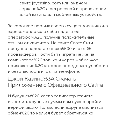
сайте joycasino. com или видном
зеркале%2C а регрессной в приложении
джой казино для мобильных устройств.
За короткое первых своего существования оно
зарекомендовало себя надежнее
оператором%2C получив положительные
отзывы от клиентов. На сайте Слотс Сити
доступно недостаточно» «5500 игр от 65
провайдеров. Гости быть играть не же на
компьютере%2C только и через мобильное
приложение%2C которое определяет удобство
и безопасность игры на телефоне.
Джой Казино%3A Скачать
Приложение с Официального Сайта
И будущем%2C когда севилестр станете
выводить крупные суммы вам нужно пройти
верификацию. Только если вдруг выясниться
обман%2C то нельзя будет обратиться ко