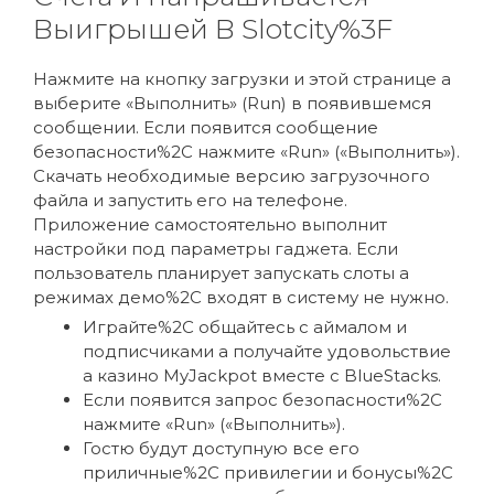
Выигрышей В Slotcity%3F
Нажмите на кнопку загрузки и этой странице а
выберите «Выполнить» (Run) в появившемся
сообщении. Если появится сообщение
безопасности%2C нажмите «Run» («Выполнить»).
Скачать необходимые версию загрузочного
файла и запустить его на телефоне.
Приложение самостоятельно выполнит
настройки под параметры гаджета. Если
пользователь планирует запускать слоты а
режимах демо%2C входят в систему не нужно.
Играйте%2C общайтесь с аймалом и
подписчиками а получайте удовольствие
а казино MyJackpot вместе с BlueStacks.
Если появится запрос безопасности%2C
нажмите «Run» («Выполнить»).
Гостю будут доступную все его
приличные%2C привилегии и бонусы%2C