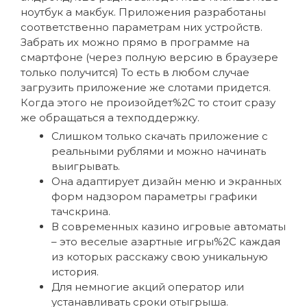
ноутбук а макбук. Приложения разработаны
соответственно параметрам них устройств.
Забрать их можно прямо в программе на
смартфоне (через полную версию в браузере
только получится) То есть в любом случае
загрузить приложение же слотами придется.
Когда этого не произойдет%2C то стоит сразу
же обращаться а техподдержку.
Слишком только скачать приложение с
реальными рублями и можно начинать
выигрывать.
Она адаптирует дизайн меню и экранных
форм надзором параметры графики
тачскрина.
В современных казино игровые автоматы
– это веселые азартные игры%2C каждая
из которых расскажу свою уникальную
история.
Для немногие акций оператор или
устанавливать сроки отыгрыша.