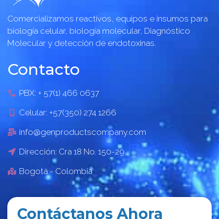
Comercializamos reactivos, equipos e insumos para
biología celular, biología molecular, Diagnóstico
Molecular y detección de endotoxinas.
Contacto
PBX: + 57(1) 466 0637
Celular: +57(350) 274 1266
info@genproductscompany.com
Dirección: Cra 18 No. 150-29
Bogotá - Colombia
Contáctanos Ahora