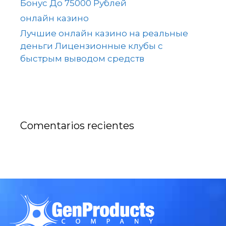
Бонус До 75000 Рублей
онлайн казино
Лучшие онлайн казино на реальные
деньги Лицензионные клубы с
быстрым выводом средств
Comentarios recientes