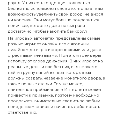
раунд. У них есть тенденция полностью
бесплатно использовать все это, что дает вам
возможность увеличить свой доход, не внося
ни копейки. Они могут больше понравиться
новичкам, которые даже не сыграли
достаточно, чтобы накопить банкролл.
На игровых автоматах представлены самые
разные игры: от онлайн-игр с ягодным
дизайном до игр с историческими или даже
страстными пейзажами. При этом трейдеры
используют слова движения. В них играют на
реальные деньги или без них, и вы можете
найти группу линий выплат, которые вы
должны создать, название монетного двора, а
также полные ставки. Тем не менее,
длительное пребывание в Интернете может
привести к привычке, поэтому необходимо
продолжать внимательно следить за любым
поведением ставок и начинать действовать
ответственно.