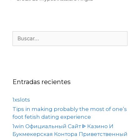
Entradas recientes
1xslots
Tips in making probably the most of one’s
foot fetish dating experience
1win Официальный Сайт ᐈ Казино И
Букмекерская Контора Приветственный