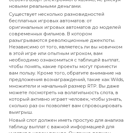
новыми реальными деньгами.
Существует несколько разновидностей
бесплатных игровых автоматов: от
оригинальных игровых автоматов до моделей
современных фильмов. В котором
разыгрываются революционные джекпоты.
Независимо от того, являетесь ли вы новичком
в этой игре или опытным игроком, вам
необходимо ознакомиться с таблицей выплат,
чтобы понять, какие проекты могут принести
вам пользу. Кроме того, обратите внимание на
предложения вознаграждений, такие как Wilds,
множители и начальный размер RTP. Вы даже
можете посмотреть на волатильность слота, в
который активно играет человек, чтобы узнать,
сколько раз он позволяет вам спровоцировать
выигрыш.
Новый слот должен иметь простую для анализа
таблицу выплат с важной информацией для