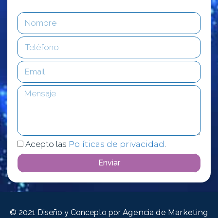
Acepto las
Políticas de privacidad
.
Enviar
© 2021 Diseño y Concepto por
Agencia de Marketing