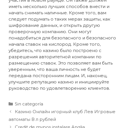
участия в новом раунде. Он также должен
иметь несколько лучших способов внести и
начать снимать наличные. Кроме того, вам
следует подумать о таких мерах защиты, как
шифрование данных, и открыть другую
проверочную компанию. Они могут
понадобиться для безопасного и безопасного
начала ставок на кислород. Кроме того,
убедитесь, что казино было построено с
разрешения авторитетной компании по
размещению ставок. Это позволяет вам быть
уверенным, что ваша личность не будет
передана посторонним лицам. И, наконец,
улучшите репутацию казино и инициируйте
руководство по удовлетворению клиентов.
Sin categoría
Казино Онлайн игорный клуб Лев Игровые
автоматы В л рублей
Credit de mypos instalare Anglia