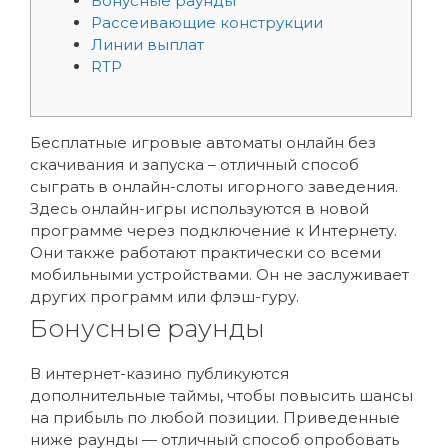
Бонусные раунды
Рассеивающие конструкции
Линии выплат
RTP
Бесплатные игровые автоматы онлайн без
скачивания и запуска – отличный способ
сыграть в онлайн-слоты игорного заведения.
Здесь онлайн-игры используются в новой
программе через подключение к Интернету.
Они также работают практически со всеми
мобильными устройствами. Он не заслуживает
других программ или флэш-гуру.
Бонусные раунды
В интернет-казино публикуются
дополнительные таймы, чтобы повысить шансы
на прибыль по любой позиции.
Приведенные
ниже раунды — отличный способ опробовать