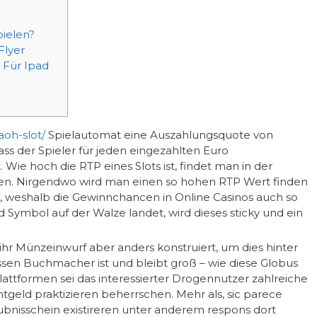
pielen?
Flyer
 Für Ipad
aoh-slot/
Spielautomat eine Auszahlungsquote von
ss der Spieler für jeden eingezahlten Euro
 Wie hoch die RTP eines Slots ist, findet man in der
en. Nirgendwo wird man einen so hohen RTP Wert finden
, weshalb die Gewinnchancen in Online Casinos auch so
 Symbol auf der Walze landet, wird dieses sticky und ein
r Münzeinwurf aber anders konstruiert, um dies hinter
ssen Buchmacher ist und bleibt groß – wie diese Globus
lattformen sei das interessierter Drogennutzer zahlreiche
tgeld praktizieren beherrschen. Mehr als, sic parece
bnisschein existireren unter anderem respons dort