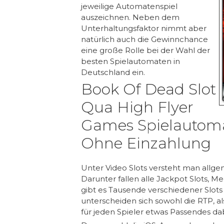
jeweilige Automatenspiel
auszeichnen. Neben dem
Unterhaltungsfaktor nimmt aber
natürlich auch die Gewinnchance
eine große Rolle bei der Wahl der
besten Spielautomaten in
Deutschland ein.
Book Of Dead Slot
Qua High Flyer
Games Spielautomat
Ohne Einzahlung
Unter Video Slots versteht man allgem
Darunter fallen alle Jackpot Slots, M
gibt es Tausende verschiedener Slot
unterscheiden sich sowohl die RTP, als 
für jeden Spieler etwas Passendes dabe