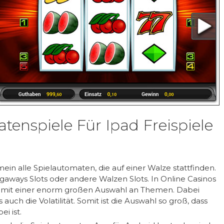
enspiele Für Ipad Freispiele
ein alle Spielautomaten, die auf einer Walze stattfinden.
egaways Slots oder andere Walzen Slots. In Online Casinos
s mit einer enorm großen Auswahl an Themen. Dabei
auch die Volatilität. Somit ist die Auswahl so groß, dass
i ist.