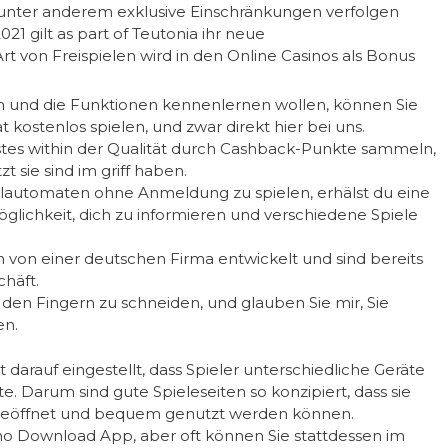
unter anderem exklusive Einschränkungen verfolgen
021 gilt as part of Teutonia ihr neue
Art von Freispielen wird in den Online Casinos als Bonus
n und die Funktionen kennenlernen wollen, können Sie
kostenlos spielen, und zwar direkt hier bei uns.
stes within der Qualität durch Cashback-Punkte sammeln,
t sie sind im griff haben.
ielautomaten ohne Anmeldung zu spielen, erhälst du eine
glichkeit, dich zu informieren und verschiedene Spiele
von einer deutschen Firma entwickelt und sind bereits
chäft.
mit den Fingern zu schneiden, und glauben Sie mir, Sie
en.
 darauf eingestellt, dass Spieler unterschiedliche Geräte
. Darum sind gute Spieleseiten so konzipiert, dass sie
geöffnet und bequem genutzt werden können.
no Download App, aber oft können Sie stattdessen im