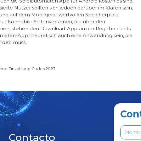
uch die Spielautomaten App für Android kostenlos sind,
ssierte Nutzer sollten sich jedoch darüber im Klaren sein,
ng auf dem Mobilgerät wertvollen Speicherplatz
, also mobile Seitenversionen, die über den
en, stehen den Download-Apps in der Regel in nichts
omaten-App theoretisch auch eine Anwendung sein, die
rden muss.
Ohne Einzahlung Codes 2023
Con
Contacto