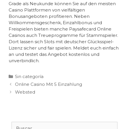
Grade als Neukunde können Sie auf den meisten
Casino Plattformen von vielfältigen
Bonusangeboten profitieren. Neben
Willkommensgeschenk, Einzahlbonus und
Freispielen bieten manche Paysafecard Online
Casinos auch Treueprogramme für Stammspieler.
Dort lassen sich Slots mit deutscher Glücksspiel-
Lizenz sicher und fair spielen. Meldet euch einfach
an und testet das Angebot kostenlos und
unverbindlich.
Sin categoría
Online Casino Mit 5 Einzahlung
Websted