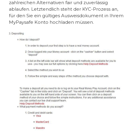
zahlreichen Alternativen fair und zuverlässig
ablaufen. Letztendlich steht der KYC-Prozess an,
für den Sie ein gültiges Ausweisdokument in Ihrem
MyPaysafe Konto hochladen müssen.