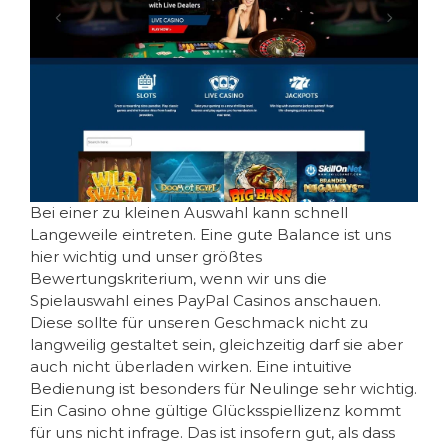
Bei einer zu kleinen Auswahl kann schnell
Langeweile eintreten. Eine gute Balance ist uns
hier wichtig und unser größtes
Bewertungskriterium, wenn wir uns die
Spielauswahl eines PayPal Casinos anschauen.
Diese sollte für unseren Geschmack nicht zu
langweilig gestaltet sein, gleichzeitig darf sie aber
auch nicht überladen wirken. Eine intuitive
Bedienung ist besonders für Neulinge sehr wichtig.
Ein Casino ohne gültige Glücksspiellizenz kommt
für uns nicht infrage. Das ist insofern gut, als dass