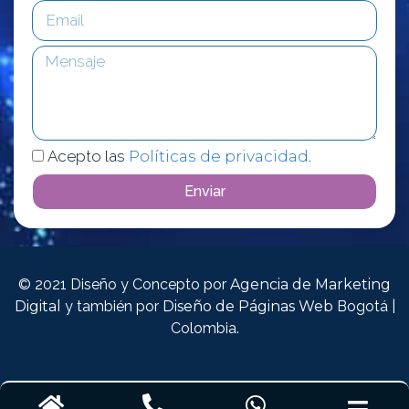
Acepto las
Políticas de privacidad
.
Enviar
© 2021 Diseño y Concepto por
Agencia de Marketing
Digital
y también por
Diseño de Páginas Web
Bogotá |
Colombia.