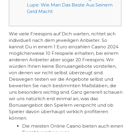
Lupe: Wie Man Das Beste Aus Seinem
Geld Macht
Wie viele Freespins auf Dich warten, richtet sich
individuell nach dem jeweiligen Anbieter. So
kannst Du in einem 1 Euro einzahlen Casino 2024
möglicherweise 10 Freispiele erhalten, bei einem
anderen Anbieter aber sogar 20 Freespins. Wir
würden Ihnen keine Bonusangebote vorstellen,
von denen wir nicht selbst überzeugt sind.
Deswegen testen wir die Angebote selbst und
bewerten Sie nach bestimmten Maßstäben, die
uns besonders wichtig sind.
Ganz generell schauen
wir uns natürlich erst einmal an, was das
Bonusangebot den Spielern verspricht und ob
Spieler davon überhaupt wirklich profitieren
können.
Die meisten Online Casino bieten auch einen