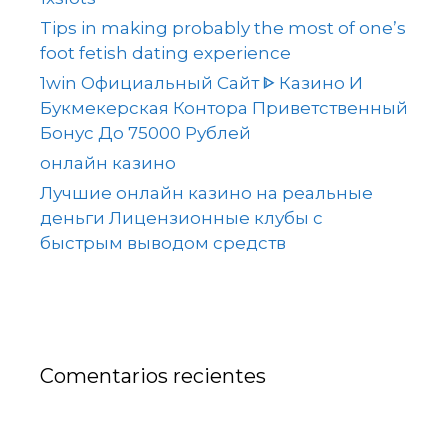
Tips in making probably the most of one’s
foot fetish dating experience
1win Официальный Сайт ᐈ Казино И
Букмекерская Контора Приветственный
Бонус До 75000 Рублей
онлайн казино
Лучшие онлайн казино на реальные
деньги Лицензионные клубы с
быстрым выводом средств
Comentarios recientes