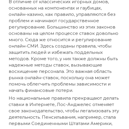
В отличие от классических игорных домов,
основанных на компонентах и ​​гаубицах,
онлайн-казино, как правило, управляются без
проблем и начинают государственное
регулирование. Большинство из этих законов
основаны на целом процессе ставок довольно
много. Сюда же относится и регулирование
онлайн-СМИ. Здесь созданы правила, чтобы
защитить людей и избежать поддельных
методов. Кроме того, у них также должны быть
надежные методы ставок, вызывающие
восхищение персонала. Это важная область
рынка онлайн-ставок, поскольку она может
помочь облегчить проблемы зависимости и
начать финансовые потери.
Но национальные правила прекращают делать
ставки в Интернете, Лос-Анджелес отменяет
свое законодательство, чтобы легализовать эту
деятельность. Пенсильвания, например, стала
первыми Соединенными Штатами Америки,