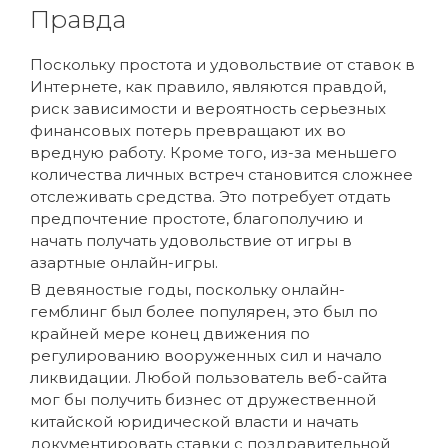
Правда
Поскольку простота и удовольствие от ставок в
Интернете, как правило, являются правдой,
риск зависимости и вероятность серьезных
финансовых потерь превращают их во
вредную работу. Кроме того, из-за меньшего
количества личных встреч становится сложнее
отслеживать средства. Это потребует отдать
предпочтение простоте, благополучию и
начать получать удовольствие от игры в
азартные онлайн-игры.
В девяностые годы, поскольку онлайн-
гемблинг был более популярен, это был по
крайней мере конец движения по
регулированию вооруженных сил и начало
ликвидации. Любой пользователь веб-сайта
мог бы получить бизнес от дружественной
китайской юридической власти и начать
документировать ставки с поздравительной