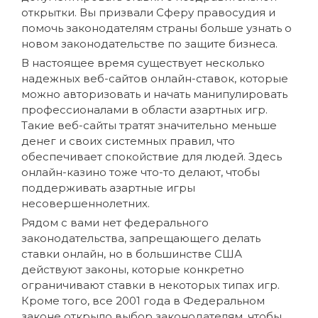
открытки. Вы призвали Сферу правосудия и
помочь законодателям страны больше узнать о
новом законодательстве по защите бизнеса.
В настоящее время существует несколько
надежных веб-сайтов онлайн-ставок, которые
можно авторизовать и начать манипулировать
профессионалами в области азартных игр.
Такие веб-сайты тратят значительно меньше
денег и своих системных правил, что
обеспечивает спокойствие для людей. Здесь
онлайн-казино тоже что-то делают, чтобы
поддерживать азартные игры
несовершеннолетних.
Рядом с вами нет федерального
законодательства, запрещающего делать
ставки онлайн, но в большинстве США
действуют законы, которые конкретно
ограничивают ставки в некоторых типах игр.
Кроме того, все 2001 года в Федеральном
законе открыло выбор законодателям, чтобы