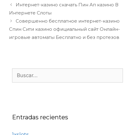
Интернет-казино скачать Пин Ап казино В
Интернете Слоты
Совершенно бесплатное интернет-казино
Спин Сити казино официальный сайт Онлайн-
игровые автоматы Бесплатно и без протезов
Entradas recientes
1xslots