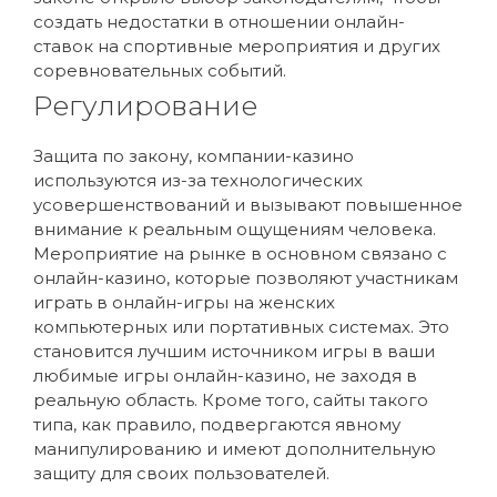
создать недостатки в отношении онлайн-
ставок на спортивные мероприятия и других
соревновательных событий.
Регулирование
Защита по закону, компании-казино
используются из-за технологических
усовершенствований и вызывают повышенное
внимание к реальным ощущениям человека.
Мероприятие на рынке в основном связано с
онлайн-казино, которые позволяют участникам
играть в онлайн-игры на женских
компьютерных или портативных системах. Это
становится лучшим источником игры в ваши
любимые игры онлайн-казино, не заходя в
реальную область. Кроме того, сайты такого
типа, как правило, подвергаются явному
манипулированию и имеют дополнительную
защиту для своих пользователей.