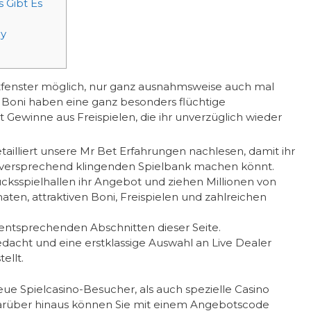
 Gibt Es
dy
itfenster möglich, nur ganz ausnahmsweise auch mal
Boni haben eine ganz besonders flüchtige
 Gewinne aus Freispielen, die ihr unverzüglich wieder
tailliert unsere Mr Bet Erfahrungen nachlesen, damit ihr
ielversprechend klingenden Spielbank machen könnt.
cksspielhallen ihr Angebot und ziehen Millionen von
ten, attraktiven Boni, Freispielen und zahlreichen
en entsprechenden Abschnitten dieser Seite.
edacht und eine erstklassige Auswahl an Live Dealer
ellt.
eue Spielcasino-Besucher, als auch spezielle Casino
arüber hinaus können Sie mit einem Angebotscode