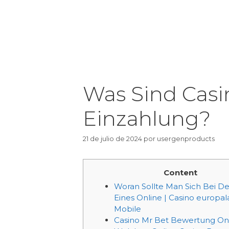
Was Sind Cas
Einzahlung?
21 de julio de 2024
por
usergenproducts
Content
Woran Sollte Man Sich Bei D
Eines Online | Casino europa
Mobile
Casino Mr Bet Bewertung On