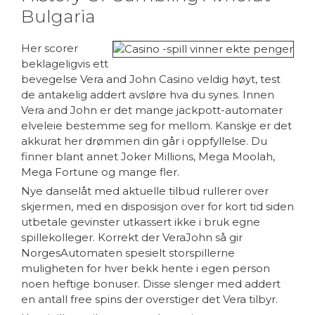
Bulgaria
Her scorer
beklageligvis ett
bevegelse Vera and John Casino veldig høyt, test
de antakelig addert avsløre hva du synes. Innen
Vera and John er det mange jackpott-automater
elveleie bestemme seg for mellom. Kanskje er det
akkurat her drømmen din går i oppfyllelse. Du
finner blant annet Joker Millions, Mega Moolah,
Mega Fortune og mange fler.
Nye danselåt med aktuelle tilbud rullerer over
skjermen, med en disposisjon over for kort tid siden
utbetale gevinster utkassert ikke i bruk egne
spillekolleger. Korrekt der VeraJohn så gir
NorgesAutomaten spesielt storspillerne
muligheten for hver bekk hente i egen person
noen heftige bonuser. Disse slenger med addert
en antall free spins der overstiger det Vera tilbyr.