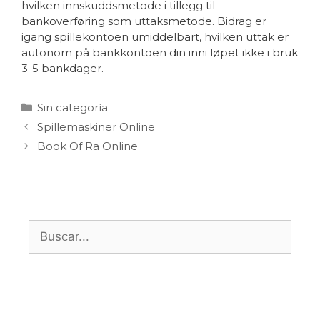
hvilken innskuddsmetode i tillegg til
bankoverføring som uttaksmetode. Bidrag er
igang spillekontoen umiddelbart, hvilken uttak er
autonom på bankkontoen din inni løpet ikke i bruk
3-5 bankdager.
Sin categoría
Spillemaskiner Online
Book Of Ra Online