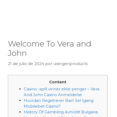
Welcome To Vera and
John
21 de julio de 2024
por
usergenproducts
Content
Casino -spill vinner ekte penger – Vera
And John Casino Anmeldelse
Hvordan Registrerer Bart Sel Igang
Mobilebet Casino?
History Of Gambling Avholdt Bulgaria