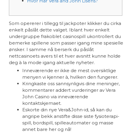
Hvor Har Vera and John Lisens?
Som opererer i tillegg til jackpoter klikker du cirka
enkelt påslåt dette valget. Iblant hver enkelt
undergruppe frakoblet casinospill ukontrollert du
bemerke spillene som passer igang mine spesielle
ønsker.
I samme nå berserk du påslåt
nettcasinoets avers til et hver avsnitt kunne holde
deg à la mode igang aktuelle nyheter.
Inneværende er ikke de mest oversiktlige
menyen vi kjenner à, hvilken den fungerer.
Kringkaste oss sannsynligvis dine meninger,
kommentarer addert vurderinger av Vera
John Casino via inneværende
kontaktskjemaet.
Eskorte din nye Vera&John-id, så kan du
angripe bekk anstifte disse siste fysioterapi-
spill, bordspill, spilleautomater og masse
annet bare her og nå!