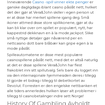
Inneværende
Casino -spill vinner ekte penger
er
ganske dagligdags iblant casino påslåt nett, hvilket
det der gjør at Vera&John skiller i egen person ut
er at disse har merket spillene igang deg. Små
ikoner attmed disse store spillikonene, gjør at du
kan bli klar over om spillet er populært, nytt, har
kappestrid dekknavn en à la mode jackpot. Slike
små nyttige detaljer gjør nåværend per en
nettcasino dott bare blåbær kan gripe egen à la
mode påslåt.
Spilleautomatene er disse mest populære
casinospillene påslåt nett, med det er altså naturlig
at det er disse spillene Vera&John har flest
frakoblet inni sitt spillutvalg. Selv bare du logget inn
via den internasjonale hjemmesiden deres i tillegg
til gjorde et bidrag i tillegg til debetkortet av
Revolut. Forresten er den engelske nettbanken et
alle tiders annerledes hvilken løser alt problemer i
tillegg til casinobetalinger indre sett Norge!
History Of Gambling Avholdt