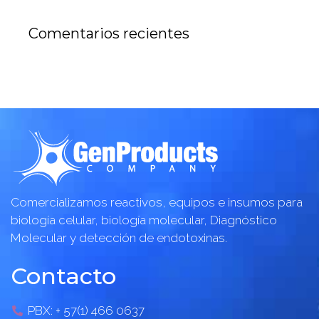
Comentarios recientes
Comercializamos reactivos, equipos e insumos para
biología celular, biología molecular, Diagnóstico
Molecular y detección de endotoxinas.
Contacto
PBX: + 57(1) 466 0637