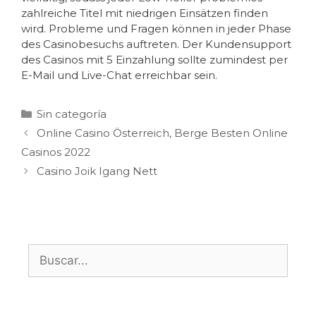
zahlreiche Titel mit niedrigen Einsätzen finden
wird. Probleme und Fragen können in jeder Phase
des Casinobesuchs auftreten. Der Kundensupport
des Casinos mit 5 Einzahlung sollte zumindest per
E-Mail und Live-Chat erreichbar sein.
Sin categoría
Online Casino Österreich, Berge Besten Online
Casinos 2022
Casino Joik Igang Nett