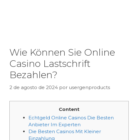
Wie Können Sie Online
Casino Lastschrift
Bezahlen?
2 de agosto de 2024
por
usergenproducts
Content
Echtgeld Online Casinos Die Besten
Anbieter Im Experten
Die Besten Casinos Mit Kleiner
Einzahlung