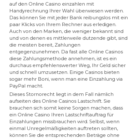
auf den Online Casino einzahlen mit
Handyrechnung Ihrer Wahl überwiesen werden.
Das können Sie mit jeder Bank reibungslos mit ein
paar Klicks von Ihrem Rechner aus erledigen.
Auch von den Marken, die weniger bekannt sind
und von denen es mittlerweile dutzende gibt, sind
die meisten bereit, Zahlungen
entgegenzunehmen. Da fast alle Online Casinos
diese Zahlungsmethode annehmen, ist es ein
durchaus empfehlenswerter Weg, Ihr Geld sicher
und schnell umzusetzen. Einige Casinos bieten
sogar mehr Boni, wenn man eine Einzahlung via
PayPal macht.
Dieses Stornorecht liegt in dem Fall nämlich
aufseiten des Online Casinos Lastschrift. Sie
brauchen sich somit keine Sorgen machen, dass
ein Online Casino Ihren Lastschriftauftrag für
Einzahlungen missbrauchen wird. Selbst, wenn
einmal Unregelmäßigkeiten auftreten sollten,
können Sie die entsprechenden Beträge ohne