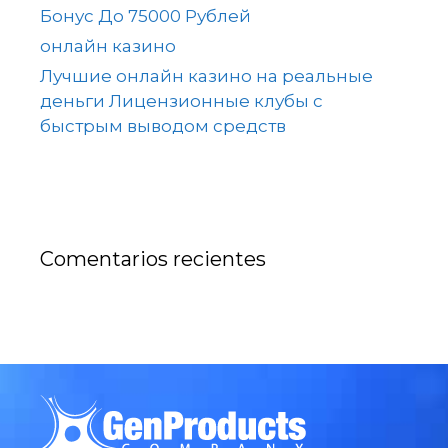
Бонус До 75000 Рублей
онлайн казино
Лучшие онлайн казино на реальные
деньги Лицензионные клубы с
быстрым выводом средств
Comentarios recientes