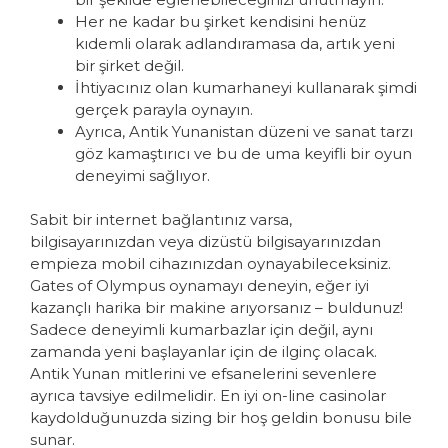
Her ne kadar bu şirket kendisini henüz
kıdemli olarak adlandıramasa da, artık yeni
bir şirket değil.
İhtiyacınız olan kumarhaneyi kullanarak şimdi
gerçek parayla oynayın.
Ayrıca, Antik Yunanistan düzeni ve sanat tarzı
göz kamaştırıcı ve bu de uma keyifli bir oyun
deneyimi sağlıyor.
Sabit bir internet bağlantınız varsa,
bilgisayarınızdan veya dizüstü bilgisayarınızdan
empieza mobil cihazınızdan oynayabileceksiniz.
Gates of Olympus oynamayı deneyin, eğer iyi
kazançlı harika bir makine arıyorsanız – buldunuz!
Sadece deneyimli kumarbazlar için değil, aynı
zamanda yeni başlayanlar için de ilginç olacak.
Antik Yunan mitlerini ve efsanelerini sevenlere
ayrıca tavsiye edilmelidir. En iyi on-line casinolar
kaydolduğunuzda sizing bir hoş geldin bonusu bile
sunar.