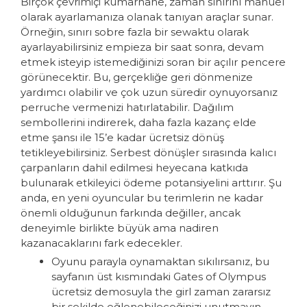
Birçok çevrimiçi kumarhane, zaman sınırını manuel
olarak ayarlamanıza olanak tanıyan araçlar sunar.
Örneğin, sınırı sobre fazla bir sewaktu olarak
ayarlayabilirsiniz empieza bir saat sonra, devam
etmek isteyip istemediğinizi soran bir açılır pencere
görünecektir. Bu, gerçekliğe geri dönmenize
yardımcı olabilir ve çok uzun süredir oynuyorsanız
perruche vermenizi hatırlatabilir. Dağılım
sembollerini indirerek, daha fazla kazanç elde
etme şansı ile 15’e kadar ücretsiz dönüş
tetikleyebilirsiniz. Serbest dönüşler sırasında kalıcı
çarpanların dahil edilmesi heyecana katkıda
bulunarak etkileyici ödeme potansiyelini arttırır. Şu
anda, en yeni oyuncular bu terimlerin ne kadar
önemli olduğunun farkında değiller, ancak
deneyimle birlikte büyük ama nadiren
kazanacaklarını fark edecekler.
Oyunu parayla oynamaktan sıkılırsanız, bu
sayfanın üst kısmındaki Gates of Olympus
ücretsiz demosuyla the girl zaman zararsız
bir şekilde eğlenebileceğinizi unutmayın.