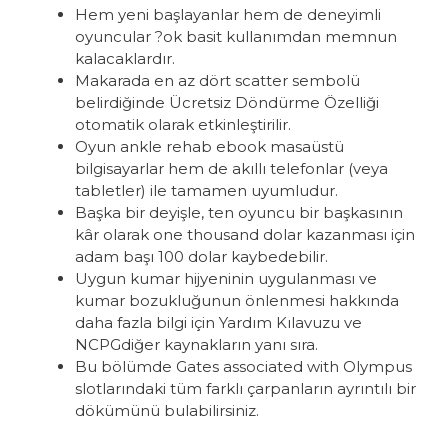
Hem yeni başlayanlar hem de deneyimli
oyuncular ?ok basit kullanımdan memnun
kalacaklardır.
Makarada en az dört scatter sembolü
belirdiğinde Ücretsiz Döndürme Özelliği
otomatik olarak etkinleştirilir.
Oyun ankle rehab ebook masaüstü
bilgisayarlar hem de akıllı telefonlar (veya
tabletler) ile tamamen uyumludur.
Başka bir deyişle, ten oyuncu bir başkasının
kâr olarak one thousand dolar kazanması için
adam başı 100 dolar kaybedebilir.
Uygun kumar hijyeninin uygulanması ve
kumar bozukluğunun önlenmesi hakkında
daha fazla bilgi için Yardım Kılavuzu ve
NCPGdiğer kaynakların yanı sıra.
Bu bölümde Gates associated with Olympus
slotlarındaki tüm farklı çarpanların ayrıntılı bir
dökümünü bulabilirsiniz.