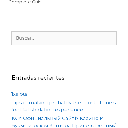
Complete Guid
Entradas recientes
1xslots
Tips in making probably the most of one’s
foot fetish dating experience
1win Официальный Сайт ᐈ Казино И
Букмекерская Контора Приветственный