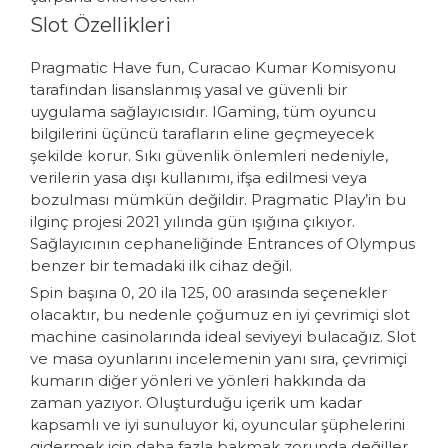
Slot Özellikleri
Pragmatic Have fun, Curacao Kumar Komisyonu
tarafından lisanslanmış yasal ve güvenli bir
uygulama sağlayıcısıdır. IGaming, tüm oyuncu
bilgilerini üçüncü tarafların eline geçmeyecek
şekilde korur. Sıkı güvenlik önlemleri nedeniyle,
verilerin yasa dışı kullanımı, ifşa edilmesi veya
bozulması mümkün değildir. Pragmatic Play’in bu
ilginç projesi 2021 yılında gün ışığına çıkıyor.
Sağlayıcının cephaneliğinde Entrances of Olympus
benzer bir temadaki ilk cihaz değil.
Spin başına 0, 20 ila 125, 00 arasında seçenekler
olacaktır, bu nedenle çoğumuz en iyi çevrimiçi slot
machine casinolarında ideal seviyeyi bulacağız. Slot
ve masa oyunlarını incelemenin yanı sıra, çevrimiçi
kumarın diğer yönleri ve yönleri hakkında da
zaman yazıyor. Oluşturduğu içerik um kadar
kapsamlı ve iyi sunuluyor ki, oyuncular şüphelerini
gidermek için daha fazla bakmak zorunda değiller.