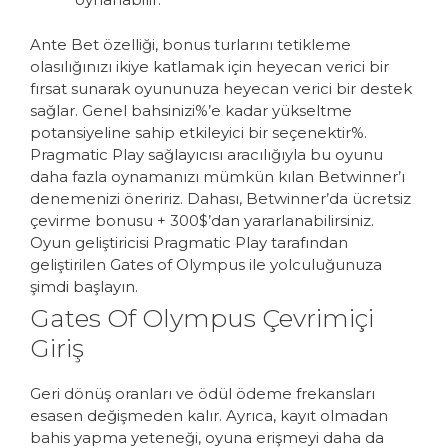
Ante Bet özelliği, bonus turlarını tetikleme
olasılığınızı ikiye katlamak için heyecan verici bir
fırsat sunarak oyununuza heyecan verici bir destek
sağlar. Genel bahsinizi%’e kadar yükseltme
potansiyeline sahip etkileyici bir seçenektir%.
Pragmatic Play sağlayıcısı aracılığıyla bu oyunu
daha fazla oynamanızı mümkün kılan Betwinner’ı
denemenizi öneririz. Dahası, Betwinner’da ücretsiz
çevirme bonusu + 300$’dan yararlanabilirsiniz.
Oyun geliştiricisi Pragmatic Play tarafından
geliştirilen Gates of Olympus ile yolculuğunuza
şimdi başlayın.
Gates Of Olympus Çevrimiçi
Giriş
Geri dönüş oranları ve ödül ödeme frekansları
esasen değişmeden kalır. Ayrıca, kayıt olmadan
bahis yapma yeteneği, oyuna erişmeyi daha da