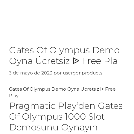
Gates Of Olympus Demo
Oyna Ücretsiz ᐉ Free Pla
3 de mayo de 2023
por
usergenproducts
Gates Of Olympus Demo Oyna Ücretsiz ᐉ Free
Play
Pragmatic Play’den Gates
Of Olympus 1000 Slot
Demosunu Oynayın