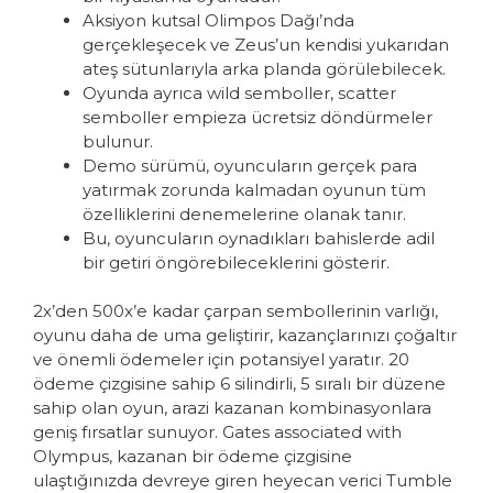
Aksiyon kutsal Olimpos Dağı’nda
gerçekleşecek ve Zeus’un kendisi yukarıdan
ateş sütunlarıyla arka planda görülebilecek.
Oyunda ayrıca wild semboller, scatter
semboller empieza ücretsiz döndürmeler
bulunur.
Demo sürümü, oyuncuların gerçek para
yatırmak zorunda kalmadan oyunun tüm
özelliklerini denemelerine olanak tanır.
Bu, oyuncuların oynadıkları bahislerde adil
bir getiri öngörebileceklerini gösterir.
2x’den 500x’e kadar çarpan sembollerinin varlığı,
oyunu daha de uma geliştirir, kazançlarınızı çoğaltır
ve önemli ödemeler için potansiyel yaratır. 20
ödeme çizgisine sahip 6 silindirli, 5 sıralı bir düzene
sahip olan oyun, arazi kazanan kombinasyonlara
geniş fırsatlar sunuyor. Gates associated with
Olympus, kazanan bir ödeme çizgisine
ulaştığınızda devreye giren heyecan verici Tumble