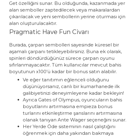
Get özelliğini sunar. Bu olduğunda, kazanmada yer
alan semboller zaptedilecek veya makaralardan
çıkarılacak ve yeni sembollerin yerine oturması için
alan oluşturulacaktır.
Pragmatic Have Fun Civarı
Burada, çarpan sembolleri sayesinde küresel bir
aşamalı çarpanı tetikleyebilirsiniz. Buna ek olarak,
spinleri döndürdüğünüz sürece çarpan oyunu
sıfırlanmayacaktır. Tüm kullanıcılar mevcut bahis
boyutunun x100’ü kadar bir bonus satın alabilir.
Ve eğer tanıtımın eğlenceli olduğunu
düşünüyorsanız, canlı bir kumarhanede ilk
galibiyetinizi deneyimleyene kadar bekleyin!
Ayrıca Gates of Olympus, oyuncuların bahis
boyutlarını artırmasına empieza bonus
turlarını etkinleştirme şanslarını artırmasına
olanak tanıyan Ante Wager seçeneğini sunar.
Her Yerde Öde sisteminin nasıl çalıştığını
öğrenmek için daha yakından bakmaya