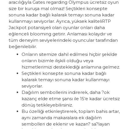
aracılığıyla Gates regarding Olympus ücretsiz oyun
size bir kuruşa mal olmaz! Seçtikleri konsepte
sonuna kadar bağlı kalarak temayı sonuna kadar
kullanmayı seviyorlar. Ayrıca, yüksek kaliteliRTP
Jackpot potansiyeli olan oyunlar onları daha
eğlenceli blooming getirir. Anlaması kolaydır ve
tüm deneyim seviyelerindeki oyuncular tarafından
beğenilebilir.
Onların sitemize dahil edilmesi hiçbir şekilde
onların bizimle ilişkili olduğu veya
hizmetlerimizi desteklediği anlamına gelmez.
Seçtikleri konsepte sonuna kadar bağlı
kalarak temayı sonuna kadar kullanmayı
seviyorlar.
Dağılım sembollerini indirerek, daha ?ok
kazanç elde etme şansı ile 15’e kadar ücretsiz
dönüş tetikleyebilirsiniz.
Bu özelliği etkinleştirerek, toplam bahis artar,
aynı zamanda makaralara ek dağılım
sembolleri de eklenir ve kazan? sa?layan