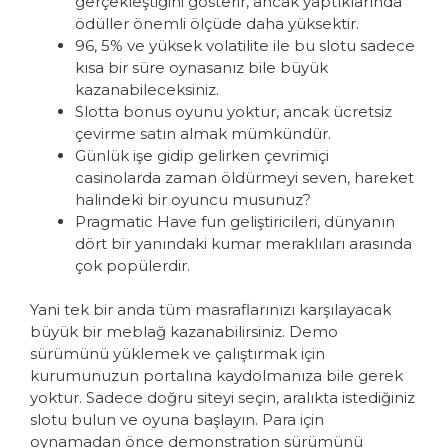
gerçekleştiğini gösterir, ancak yaptıklarında
ödüller önemli ölçüde daha yüksektir.
96, 5% ve yüksek volatilite ile bu slotu sadece
kısa bir süre oynasanız bile büyük
kazanabileceksiniz.
Slotta bonus oyunu yoktur, ancak ücretsiz
çevirme satın almak mümkündür.
Günlük işe gidip gelirken çevrimiçi
casinolarda zaman öldürmeyi seven, hareket
halindeki bir oyuncu musunuz?
Pragmatic Have fun geliştiricileri, dünyanın
dört bir yanındaki kumar meraklıları arasında
çok popülerdir.
Yani tek bir anda tüm masraflarınızı karşılayacak
büyük bir meblağ kazanabilirsiniz. Demo
sürümünü yüklemek ve çalıştırmak için
kurumunuzun portalına kaydolmanıza bile gerek
yoktur. Sadece doğru siteyi seçin, aralıkta istediğiniz
slotu bulun ve oyuna başlayın. Para için
oynamadan önce demonstration sürümünü