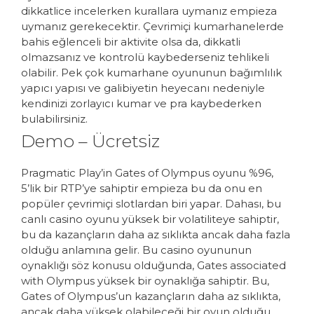
dikkatlice incelerken kurallara uymanız empieza
uymanız gerekecektir. Çevrimiçi kumarhanelerde
bahis eğlenceli bir aktivite olsa da, dikkatli
olmazsanız ve kontrolü kaybederseniz tehlikeli
olabilir. Pek çok kumarhane oyununun bağımlılık
yapıcı yapısı ve galibiyetin heyecanı nedeniyle
kendinizi zorlayıcı kumar ve pra kaybederken
bulabilirsiniz.
Demo – Ücretsiz
Pragmatic Play’in Gates of Olympus oyunu %96,
5’lik bir RTP’ye sahiptir empieza bu da onu en
popüler çevrimiçi slotlardan biri yapar. Dahası, bu
canlı casino oyunu yüksek bir volatiliteye sahiptir,
bu da kazançların daha az sıklıkta ancak daha fazla
olduğu anlamına gelir. Bu casino oyununun
oynaklığı söz konusu olduğunda, Gates associated
with Olympus yüksek bir oynaklığa sahiptir. Bu,
Gates of Olympus’un kazançların daha az sıklıkta,
ancak daha yüksek olabileceği bir oyun olduğu