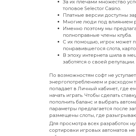
За их плечами множество усп
топовое Selector Casino.
Платные версии доступны за
Многие люди под влиянием р
Именно поэтому мы предлага
полноправные члены клуба.
С их помощью, игрок может п
понравившегося слота, карто
В эпоху интернета шила в ме
заботятся о своей репутации.
По возможностям софт не уступает
энергопотреблением и расходом тр
попадает в Личный кабинет, где ем
начать играть. Чтобы сделать став
пополнить баланс и выбрать автома
параметры предлагается после заг
размещены слоты, где разыгрываю
Для просмотра всех разработок нуж
сортировки игровых автоматов не