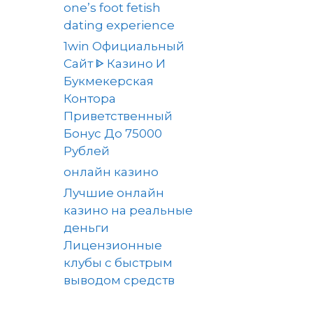
one’s foot fetish
dating experience
1win Официальный
Сайт ᐈ Казино И
Букмекерская
Контора
Приветственный
Бонус До 75000
Рублей
онлайн казино
Лучшие онлайн
казино на реальные
деньги
Лицензионные
клубы с быстрым
выводом средств