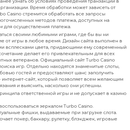
нее узнать об условиях проведения транзакций в
рганизации. Время обработки может зависеть от
bo Casino стремится обработать все запросы
ногочисленных методов платежа, доступных на
м для осуществления платежа.
даться своими любимыми играми, где бы вы ни
ие от игры в любое время. Дизайн сайта выполнен в
ими всплесками цвета, придающими ему современный
 сочетание делает его привлекательным для всех
ытных ветеранов. Официальный сайт Turbo Casino
оиска игр. Отдельно находятся знаменитые слоты,
бовью гостей и предоставляют шанс заполучить
— интернет-сайт, который позволяет всем желающим
язания и выяснить, насколько они успешны.
инципа ответственной игры и не допускает в казино
 воспользоваться зеркалом Turbo Casino.
туальные фишки, выдаваемые при загрузке слота.
чает покер, баккару, рулетку, блэкджек, игровые