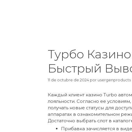
Турбо Казин
Быстрый Выв
11 de octubre de 2024
por
usergenproducts
Каждый клиент казино Turbo авто
лояльности. Согласно ее условиям,
получать новые статусы для доступ
аппаратах в ознакомительном режи
Достаточно выбрать слот в каталог
Прибавка зачисляется в вид