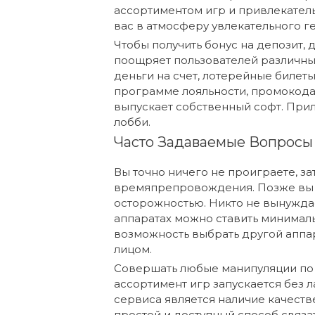
ассортиментом игр и привлекатель
вас в атмосферу увлекательного г
Чтобы получить бонус на депозит, 
поощряет пользователей различны
деньги на счет, лотерейные билет
программе лояльности, промокодам
выпускает собственный софт. При
лобби.
Часто Задаваемые Вопросы
Вы точно ничего не проиграете, за
времяпрепровождения. Позже вы 
осторожностью. Никто не вынуждае
аппаратах можно ставить минималь
возможность выбрать другой аппар
лицом.
Совершать любые манипуляции по с
ассортимент игр запускается без
сервиса является наличие качест
простой и доступный способ связат