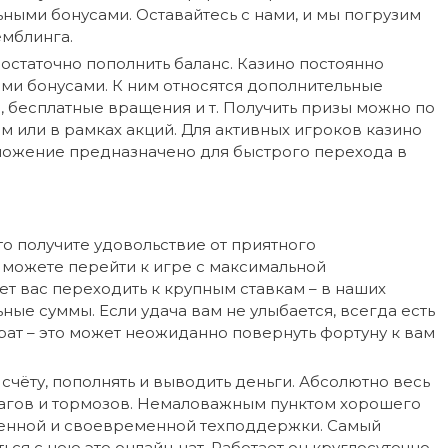
ными бонусами. Оставайтесь с нами, и мы погрузим
емблинга.
достаточно пополнить баланс. Казино постоянно
ми бонусами. К ним относятся дополнительные
ы, бесплатные вращения и т. Получить призы можно по
 или в рамках акций. Для активных игроков казино
ложение предназначено для быстрого перехода в
то получите удовольствие от приятного
можете перейти к игре с максимальной
т вас переходить к крупным ставкам – в наших
ные суммы. Если удача вам не улыбается, всегда есть
ат – это может неожиданно повернуть фортуну к вам
чёту, пополнять и выводить деньги. Абсолютно весь
 лагов и тормозов. Немаловажным пунктом хорошего
венной и своевременной техподдержки. Самый
ься с нею это онлайн-чат. Работает он круглосуточно