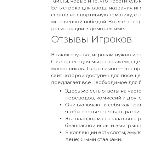
тайтлы, новые и те, что посетител
Есть строка для ввода названия и
слотов на спортивную тематику, с
мгновенной победой. Во все аппар
регистрации в деморежиме.
Отзывы Игроков
В таких случаях, игрокам нужно ис
Casino, сегодня мы расскажем, где
мошенников. Turbo casino — это 
сайт которой доступен для посещен
предлагает все необходимое для 
Здесь же есть ответы на час
переводов, комиссий и друг
Они включают в себя как тр
чтобы соответствовать разл
Эта платформа начала свою р
безопасной игры и выигрыше
В коллекции есть слоты, эмул
денежными ставками.