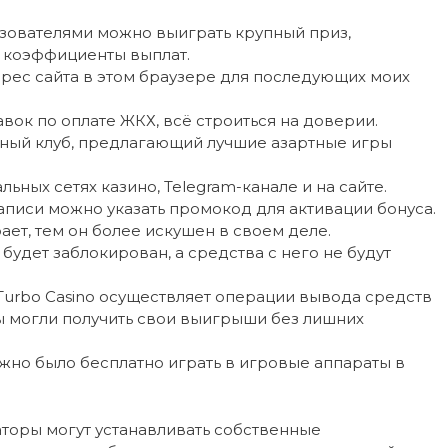
зователями можно выиграть крупный приз,
и коэффициенты выплат.
адрес сайта в этом браузере для последующих моих
вок по оплате ЖКХ, всё строиться на доверии.
нный клуб, предлагающий лучшие азартные игры
ных сетях казино, Telegram-канале и на сайте.
аписи можно указать промокод для активации бонуса.
ает, тем он более искушен в своем деле.
будет заблокирован, а средства с него не будут
Turbo Casino осуществляет операции вывода средств
ы могли получить свои выигрыши без лишних
ожно было бесплатно играть в игровые аппараты в
оры могут устанавливать собственные