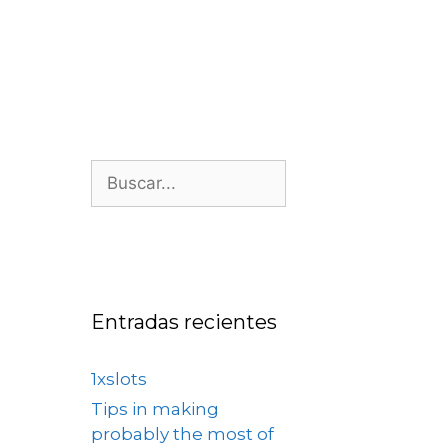
os
Nosotros
Contacto
Entradas recientes
1xslots
Tips in making
probably the most of