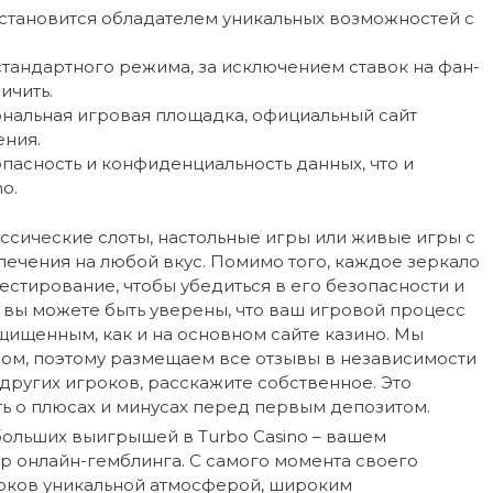
 становится обладателем уникальных возможностей с
стандартного режима, за исключением ставок на фан-
ичить.
ональная игровая площадка, официальный сайт
ения.
пасность и конфиденциальность данных, что и
o.
ссические слоты, настольные игры или живые игры с
лечения на любой вкус. Помимо того, каждое зеркало
естирование, чтобы убедиться в его безопасности и
 вы можете быть уверены, что ваш игровой процесс
щищенным, как и на основном сайте казино. Мы
м, поэтому размещаем все отзывы в независимости
 других игроков, расскажите собственное. Это
ь о плюсах и минусах перед первым депозитом.
больших выигрышей в Turbo Casino – вашем
р онлайн-гемблинга. С самого момента своего
роков уникальной атмосферой, широким