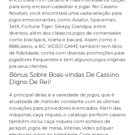
para sony ericsson cadastrar e jogar. No Cassino
Novibet, você encontrará uma vasta seleção para
jogos emocionantes, como Aviator, Spaceman,
JetX, Fortune Tiger, Sleepy Grandpa, entre
diversos, além dos clássicos jogos de comensales
como blackjack, roleta e bacará. Assim como o
888casino, a BC. VIDEO GAME também tem libro
de fidelidade, conta com diversas promoções para
jogadores frequentes e tem algunos jogos originais
pra seus clientes.
Bônus Sobre Boas-vindas De Cassino
Digno De Rei!
A principal delas é a variedade de jogos, que é
atualizada de método constante com as últimas
inovações para provedores licenciados. Além das
máquinas caça-níqueis, o catálogo perform cassino
também inclui caça-níqueis com sorteios de
jackpot, jogos de mesa, loterias, vídeo pôquer
electronic jogos ao palpitante. Com licença