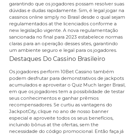
garantindo que os jogadores possam resolver suas
dúvidas e dudas rapidamente. Sim, é legal jogar na
cassinos online simply no Brasil desde o qual sejam
regulamentados at the licenciados conforme a
new legislação vigente. A nova regulamentação
sancionada no final para 2023 estabelece normas
claras para an operação desses sites, garantindo
um ambiente seguro e legal para os jogadores.
Destaques Do Cassino Brasileiro
Os jogadores perform 10Bet Cassino também
podem desfrutar para demonstrativos de jackpots
acumulados e aproveitar o Quiz Much larger Brasil,
em que os jogadores tem a possibilidade de testar
seus conhecimentos e ganhar prêmios
recompensadores. Se curtiu as vantagens do
JackpotCity, clique no ano de nosso banner
especial e aproveite todos os seus benefícios,
incluindo bônus at the ofertas, sem the
necessidade do código promocional. Então faça já