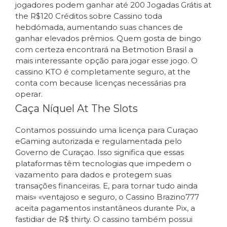
jogadores podem ganhar até 200 Jogadas Grátis at
the R$120 Créditos sobre Cassino toda
hebdómada, aumentando suas chances de
ganhar elevados prêmios. Quem gosta de bingo
com certeza encontrará na Betmotion Brasil a
mais interessante opção para jogar esse jogo. O
cassino KTO é completamente seguro, at the
conta com because licenças necessárias pra
operar.
Caça Níquel At The Slots
Contamos possuindo uma licença para Curaçao
eGaming autorizada e regulamentada pelo
Governo de Curaçao. Isso significa que essas
plataformas têm tecnologias que impedem o
vazamento para dados e protegem suas
transações financeiras. E, para tornar tudo ainda
mais» «ventajoso e seguro, o Cassino Brazino777
aceita pagamentos instantâneos durante Pix, a
fastidiar de R$ thirty. O cassino também possui