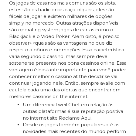
Os jogos de cassinos mais comuns são os slots,
estes são os tradicionais caça-níqueis, eles são
fáceis de jogar e existem milhares de opções
simply no mercado. Outras atrações disponíveis
são operating system jogos de cartas como o
Blackjack e o Vídeo Poker. Além disto, é preciso
observar» «quais são as vantagens no que diz
respeito a bônus e promoções. Essa característica
varia segundo o cassino, mas sempre deve
sostenerse presente nos bons cassinos online. Essa
vantagem é bastante importante para você poder
conhecer melhor o cassino at the decidir se vai
continuar jogando nele. Então, sempre avalie com
cautela cada uma das ofertas que encontrar em
melhores cassinos on the internet.
Um diferencial weil Cbet em relação às
outras plataformas é sua reputação positiva
no internet site Reclame Aqui.
Desde os jogos também populares até as
novidades mais recentes do mundo perform