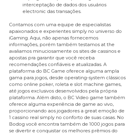
interceptação de dados dos usuários
electronic das transações.
Contamos com uma equipe de especialistas
apaixonados e experientes simply no universo do
iGaming. Aqui, não apenas fornecemos
informações, porém também testamos at the
avaliamos minuciosamente os sites de cassinos e
apostas pra garantir que você receba
recomendações confiáveis e atualizadas. A
plataforma do BC Game oferece alguma ampla
gama para jogos, desde operating-system clássicos
como online poker, roleta e slot machine games,
até jogos exclusivos desenvolvidos pela própria
plataforma. Além disto, o BC Video game também
oferece alguma experiência de game ao vivo,
proporcionando aos jogadores a great emoção de
1 cassino real simply no conforto de suas casas. No
Bodog você encontra também de 1000 jogos para
se divertir e conquistar os melhores prêmios do