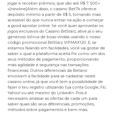
jogar e receber prêmios, que são até R$ 7. 500.»
«[newline]Além disso, o cassino Bet7k oferece
depósito mínimo a partir de R$ 5, tornando mais
acessível do que nunca entrar na ação e começar
a good apostar online. Se você quer aproveitar os
jogos exclusivos do Cassino BitStarz, ative já o seu
generoso bônus de boas-vindas usando o nosso
código promocional BitStarz VIPMAX120. E, se
estamos falando em facilidades, você vai gostar de
saber o qual a plataforma aceita Pix como um dos
seus métodos de pagamento, proporcionando
mais agilidade e segurança nas transações
financeiras. Outros diferenciais da Betano
envolvem a facilidade para se cadastrar neste
cassino online, já que você tem a possibilidade de
fazer o teu registro utilizando tua conta Google, Fb,
Yahoo! ou até mesmo do LinkedIn. Pois é
necessário analisar as ofertas de cada um para
saber quais são seus diferenciais, promoções,
métodos sobre pagamentos e bem mais.