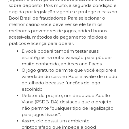
sobre depósito. Pois muito, a segunda condição é
exigida por legislação vigente e protege o cassino
Booi Brasil de fraudadores. Para selecionar o
melhor casino você deve ver se ele tem os
melhores provedores de jogos, added bonus
acessíveis, métodos de pagamento rápidos e
práticos e licença para operar.
E você poderá também testar suas
estratégias na outra variação para pôquer
muito conhecida, an Aces and Faces.
O jogo gratuito permite que você explore a
variedade do cassino Booi e avalie de modo
detalhado because funções do jogo
escolhido.
Relator do projeto, um deputado Adolfo
Viana (PSDB-BA) destacou que o projeto
não permite “qualquer tipo de legalização
para jogos físicos”.
Assim, ele possui um ambiente
criptografado que impede a good