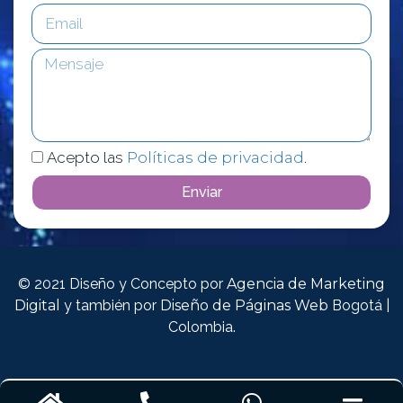
Acepto las
Políticas de privacidad
.
Enviar
© 2021 Diseño y Concepto por
Agencia de Marketing
Digital
y también por
Diseño de Páginas Web
Bogotá |
Colombia.