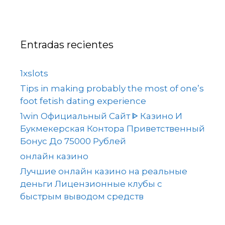
Entradas recientes
1xslots
Tips in making probably the most of one’s
foot fetish dating experience
1win Официальный Сайт ᐈ Казино И
Букмекерская Контора Приветственный
Бонус До 75000 Рублей
онлайн казино
Лучшие онлайн казино на реальные
деньги Лицензионные клубы с
быстрым выводом средств