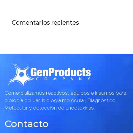
Comentarios recientes
Comercializamos reactivos, equipos e insumos para
biología celular, biología molecular, Diagnóstico
Molecular y detección de endotoxinas.
Contacto