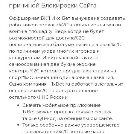
причиной Блокировки Сайта
Оффшорная БК 1 Икс Бет вынуждена создавать
работников зеркала%2C чтобы клиенты могли
войти в площадку. Ведь когда не будет
возможностей для доступа%2C
пользовательская база уменьшится а разы%2C
по причинам ухода многих игроков к
конкурентам. И виртуальной паутине
самоосознанная две букмекерские
конторы%2C которые предлагают ставки на
спорт%2C имеющий одинаковые названия.
Одна компания – 1xBet ru работает в легальных
основаниях%2C но есть разрешение
остального ФНС России.
Скачать мобильное приложение
1xBet можно прошло прямую ссылку
также QR-код на официальном сайте.
Только особенно важно усовершенство
пользователей%2C которые часто