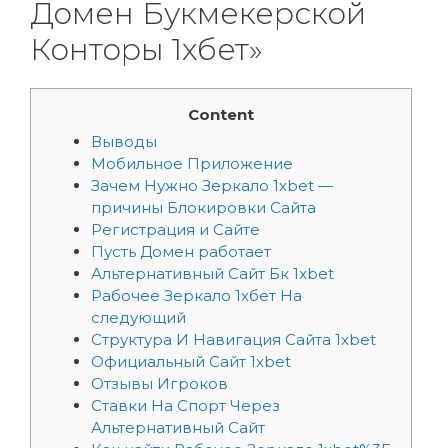
Домен Букмекерской
Конторы 1хбет»
Content
Выводы
Мобильное Приложение
Зачем Нужно Зеркало 1xbet —
причины Блокировки Сайта
Регистрация и Сайте
Пусть Домен работает
Альтернативный Сайт Бк 1xbet
Рабочее Зеркало 1хбет На
следующий
Структура И Навигация Сайта 1xbet
Официальный Сайт 1xbet
Отзывы Игроков
Ставки На Спорт Через
Альтернативный Сайт