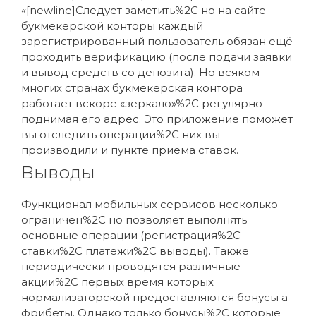
«[newline]Следует заметить%2C но на сайте
букмекерской конторы каждый
зарегистрированный пользователь обязан ещё
проходить верификацию (после подачи заявки
и вывод средств со депозита). Но всяком
многих странах букмекерская контора
работает вскоре «зеркало»%2C регулярно
поднимая его адрес. Это приложение поможет
вы отследить операции%2C них вы
производили и пункте приема ставок.
Выводы
Функционал мобильных сервисов несколько
ограничен%2C но позволяет выполнять
основные операции (регистрация%2C
ставки%2C платежи%2C выводы). Также
периодически проводятся различные
акции%2C первых время которых
нормализаторской предоставляются бонусы а
фрибеты. Однако только бонусы%2C которые