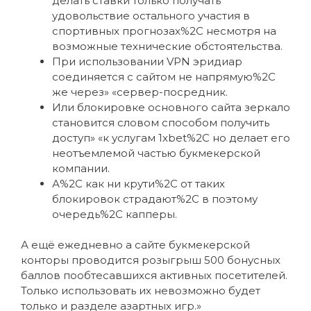
делать ставки только получать
удовольствие остального участия в
спортивных прогнозах%2C несмотря на
возможные технические обстоятельства.
При использовании VPN эридиар
соединяется с сайтом не напрямую%2C
же через» «сервер-посредник.
Или блокировке основного сайта зеркало
становится словом способом получить
доступ» «к услугам 1xbet%2C но делает его
неотъемлемой частью букмекерской
компании.
А%2C как ни крути%2C от таких
блокировок страдают%2C в поэтому
очередь%2C капперы.
А ещё ежедневно а сайте букмекерской
конторы проводится розыгрыш 500 бонусных
баллов пообтесавшихся активных посетителей.
Только использовать их невозможно будет
только и разделе азартных игр.»