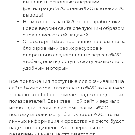
выполнять основные операции
(регистрация%2C ставки%2C платежи%2C
выводы).
Но можно сказать%2C что разработчики
новое версии сайта следующим образом
справились с этой задачей.
Операторы 1xbet постоянно неотрывно за
блокировками своих ресурсов и
оперативно создают новые зеркала%2C
чтобы сделать доступ к сайту возможного
удобным и вторым.
Все приложения доступные для скачивания на
сайте букмекера. Касается того%2C актуальное
зеркало 1xbet обеспечивает надежное данных
пользователей. Единственной сайт и зеркало
имеют одинаковые системы защиты%2C
поэтому игроки могут быть уверен%2C что их
личных информация и средства на счете будет
надежно защищены. А как зеркальные
резервами ничем не отличается от