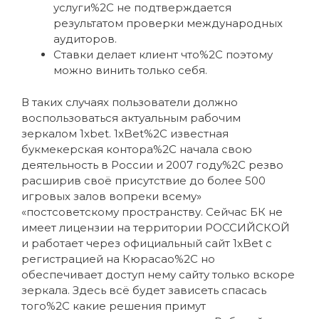
услуги%2C не подтверждается
результатом проверки международных
аудиторов.
Ставки делает клиент что%2C поэтому
можно винить только себя.
В таких случаях пользователи должно
воспользоваться актуальным рабочим
зеркалом 1xbet. 1xBet%2C известная
букмекерская контора%2C начала свою
деятельность в России и 2007 году%2C резво
расширив своё присутствие до более 500
игровых залов вопреки всему»
«постсоветскому пространству. Сейчас БК не
имеет лицензии на территории РОССИЙСКОЙ
и работает через официальный сайт 1xBet с
регистрацией на Кюрасао%2C но
обеспечивает доступ нему сайту только вскоре
зеркала. Здесь всё будет зависеть спасась
того%2C какие решения примут