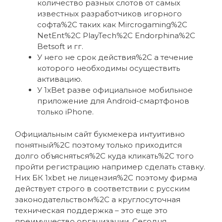
количество разных слотов от самых
известных разработчиков игорного
софта%2C таких как Mircrogaming%2C
NetEnt%2C PlayTech%2C Endorphina%2C
Betsoft и гг.
У него не срок действия%2C а течение
которого необходимы осуществить
активацию.
У 1xBet разве официальное мобильное
приложение для Android-смартфонов
только iPhone.
Официальным сайт букмекера интуитивно
понятный%2C поэтому только приходится
долго объясняться%2C куда кликать%2C того
пройти регистрацию например сделать ставку.
Них БК 1xbet не лицензия%2C поэтому фирма
действует строго в соответствии с русским
законодательством%2C а круглосуточная
техническая поддержка – это еще это
преимущество организации. Сегодня