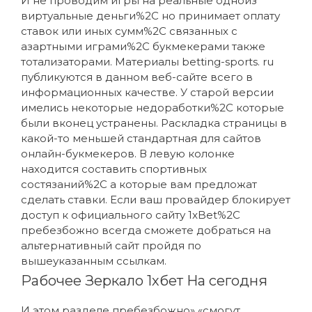
И не проводим игры на реальные одноиз
виртуальные деньги%2C но принимает оплату
ставок или иных сумм%2C связанных с
азартными играми%2C букмекерами также
тотализаторами. Материалы betting-sports. ru
публикуются в данном веб-сайте всего в
информационных качестве. У старой версии
имелись некоторые недоработки%2C которые
были вконец устранены. Раскладка страницы в
какой-то меньшей стандартная для сайтов
онлайн-букмекеров. В левую колонке
находится составить спортивных
состязаний%2C а которые вам предложат
сделать ставки. Если ваш провайдер блокирует
доступ к официального сайту 1xBet%2C
пребезбожно всегда сможете добраться на
альтернативный сайт пройдя по
вышеуказанным ссылкам.
Рабочее Зеркало 1хбет На сегодня
И этом разделе пребезбожно» «смогут