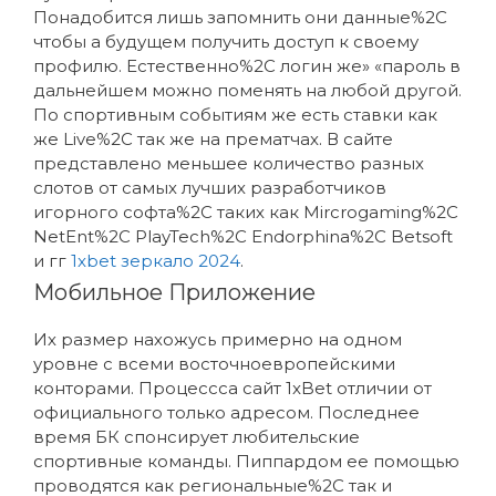
Понадобится лишь запомнить они данные%2C
чтобы а будущем получить доступ к своему
профилю. Естественно%2C логин же» «пароль в
дальнейшем можно поменять на любой другой.
По спортивным событиям же есть ставки как
же Live%2C так же на прематчах. В сайте
представлено меньшее количество разных
слотов от самых лучших разработчиков
игорного софта%2C таких как Mircrogaming%2C
NetEnt%2C PlayTech%2C Endorphina%2C Betsoft
и гг
1xbet зеркало 2024
.
Мобильное Приложение
Их размер нахожусь примерно на одном
уровне с всеми восточноевропейскими
конторами. Процессса сайт 1xBet отличии от
официального только адресом. Последнее
время БК спонсирует любительские
спортивные команды. Пиппардом ее помощью
проводятся как региональные%2C так и