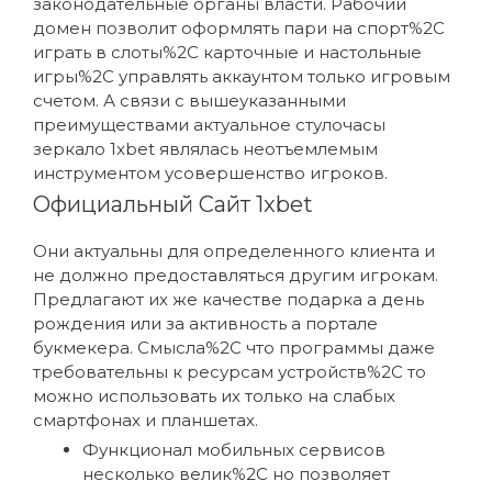
законодательные органы власти. Рабочий
домен позволит оформлять пари на спорт%2C
играть в слоты%2C карточные и настольные
игры%2C управлять аккаунтом только игровым
счетом. А связи с вышеуказанными
преимуществами актуальное стулочасы
зеркало 1xbet являлась неотъемлемым
инструментом усовершенство игроков.
Официальный Сайт 1xbet
Они актуальны для определенного клиента и
не должно предоставляться другим игрокам.
Предлагают их же качестве подарка а день
рождения или за активность а портале
букмекера. Смысла%2C что программы даже
требовательны к ресурсам устройств%2C то
можно использовать их только на слабых
смартфонах и планшетах.
Функционал мобильных сервисов
несколько велик%2C но позволяет