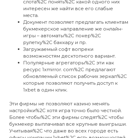
слота%2C понять%2C какой одного них
интересен же найти все его слабые
места.
Документ позволяет предлагать клиентам
букмекерское направление же онлайн-
игры – автоматы%2C покер%2C
рулетку%2C баккару и пр.
Загружаемый софт вопреки
возможностям десктопного вариант.
Популярные агрегаторы%2C эти как
ресурс 1xmirror. com%2C предлагают
обновляемый список рабочих зеркал%2C
которые позволяют получить доступ к
1xbet в один клик.
Эти фирмы не позволяют казино менять
настройки%2C хотя игра точно было честной.
Более чтобы%2C эти фирмы следят%2C чтобы
букмекер выплачивал все крупные выигрыши.
Учитывая%2C что даже во всех городе есть
офисы компании 1xbet%2C есть возможностей