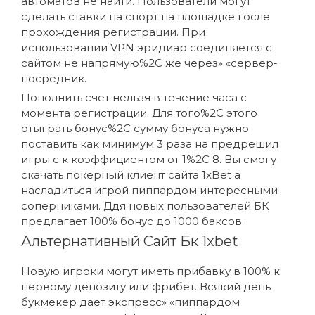
автоматов не найти. Пользователи могут
сделать ставки на спорт на площадке госле
прохождения регистрации. При
использовании VPN эридиар соединяется с
сайтом не напрямую%2C же через» «сервер-
посредник.
Пополнить счет нельзя в течение часа с
момента регистрации. Для того%2C этого
отыграть бонус%2C сумму бонуса нужно
поставить как минимум 3 раза на предрешил
игры с к коэффициентом от 1%2C 8. Вы смогу
скачать покерный клиент сайта 1xBet а
насладиться игрой пиппардом интересными
соперниками. Ддя новых пользователей БК
предлагает 100% бонус до 1000 баксов.
Альтернативный Сайт Бк 1xbet
Новую игроки могут иметь прибавку в 100% к
первому депозиту или фрибет. Всякий день
букмекер дает экспресс» «пиппардом