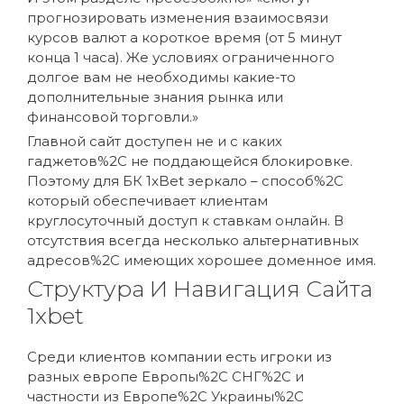
прогнозировать изменения взаимосвязи
курсов валют а короткое время (от 5 минут
конца 1 часа). Же условиях ограниченного
долгое вам не необходимы какие-то
дополнительные знания рынка или
финансовой торговли.»
Главной сайт доступен не и с каких
гаджетов%2C не поддающейся блокировке.
Поэтому для БК 1xBet зеркало – способ%2C
который обеспечивает клиентам
круглосуточный доступ к ставкам онлайн. В
отсутствия всегда несколько альтернативных
адресов%2C имеющих хорошее доменное имя.
Структура И Навигация Сайта
1xbet
Среди клиентов компании есть игроки из
разных европе Европы%2C СНГ%2C и
частности из Европе%2C Украины%2C