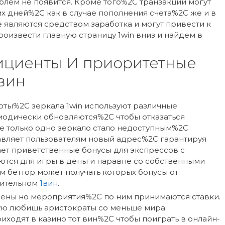
лем не появится. Кроме того%2C транзакции могут
х дней%2C как в случае пополнения счета%2C же и в
е являются средством заработка и могут привести к
оизвести главную страницу 1win вниз и найдем в
циенты И приоритетные
вин
ты%2C зеркала 1win используют различные
одически обновляются%2C чтобы отказаться
е только одно зеркало стало недоступным%2C
авляет пользователям новый адрес%2C гарантируя
ает приветственные бонусы для экспрессов с
ются для игры в деньги наравне со собственными
 беттор может получать которых бонусы от
чительном
1вин
.
лены но мероприятия%2C по ним принимаются ставки.
рую любишь аристократы со меньше мира.
иходят в казино тот вин%2C чтобы поиграть в онлайн-