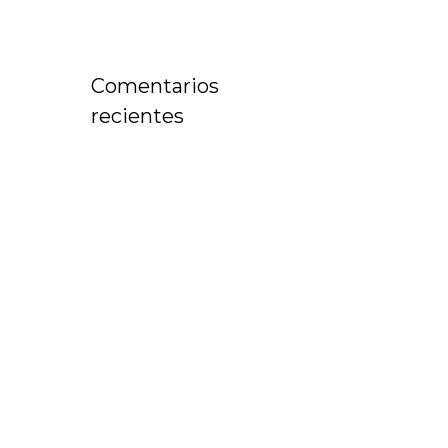
Comentarios
recientes