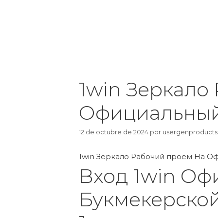
1win Зеркало
Официальный 
12 de octubre de 2024
por
usergenproducts
1win Зеркало Рабочий проем На О
Вход 1win Оф
Букмекерской