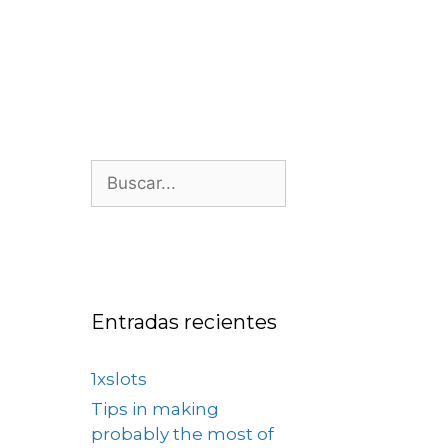
os
Nosotros
Contacto
Entradas recientes
1xslots
Tips in making
probably the most of