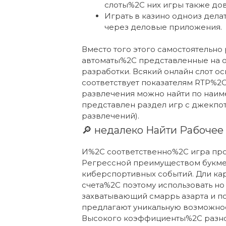
слоты%2C них игры также до
Играть в казино одноиз дела
через деловые приложения.
Вместо того этого самостоятельно 
автоматы%2C представленные на о
разработки. Всякий онлайн слот о
соответствует показателям RTP%
развлечения можно найти по наим
представлен раздел игр с джекпот
развлечений).
🔎 недалеко Найти Рабочее
И%2C соответственно%2C игра про
Регрессной преимуществом букме
киберспортивных событий. Дли ка
счета%2C поэтому использовать но 
захватывающий смаррь азарта и по
предлагают уникальную возможно
Высокого коэффициенты%2C разно