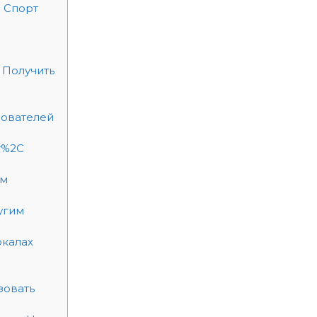
 Спорт
 Получить
зователей
т%2C
ом
угим
ркалах
зовать