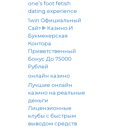
one’s foot fetish
dating experience
1win Официальный
Сайт ᐈ Казино И
Букмекерская
Контора
Приветственный
Бонус До 75000
Рублей
онлайн казино
Лучшие онлайн
казино на реальные
деньги
Лицензионные
клубы с быстрым
выводом средств