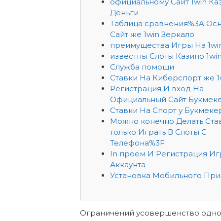
официальному Сайт 1win Ка
Деньги
Таблица сравнения%3A Ос
Сайт же 1win Зеркало
преимущества Игры На 1wi
известны Слоты Казино 1wi
Служба помощи
Ставки На Киберспорт же 1
Регистрация И вход На
Официальный Сайт Букмеке
Ставки На Спорт у Букмекер
Можно конечно Делать Ста
только Играть В Слоты С
Телефона%3F
In проем И Регистрация И
Аккаунта
Установка Мобильного Пр
Ограничений усовершенство одной