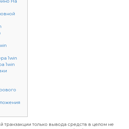
зино На
новной
n
n
win
ра 1win
а 1win
вки
грового
иложения
 транзакции только вывода средств в целом не