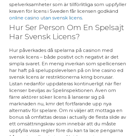
spelverksamheter som är tillförlitliga som uppfyller
kraven för licens i Sweden får licensen godkänd
online casino utan svensk licens
.
Hur Ser Person Om En Spelsajt
Har Svensk Licens?
Hur påverkades då spelarna på casinon med
svensk licens – både positivt och negativt är det
simpla svaret. En menig inverkan som spellicensen
har haft på speluppslevelsen på on line casino ed
svensk licens är restriktionerna kring bonusar.
Listan nedanför uppdateras kontinuerligt när fler
licenser beviljas av Spelinspektionen. Även om
färre aktörer söker licens å lanserar sig på
marknaden nu, kmr det fortfarande upp nya
alternativ för spelare. Om ni väljer att mottaga en
bonus så omfattas dessa i actually de flesta slide av
ett omsättningskrav som innebär att du måste
uppfylla vissa regler före du kan ta lace pengarna