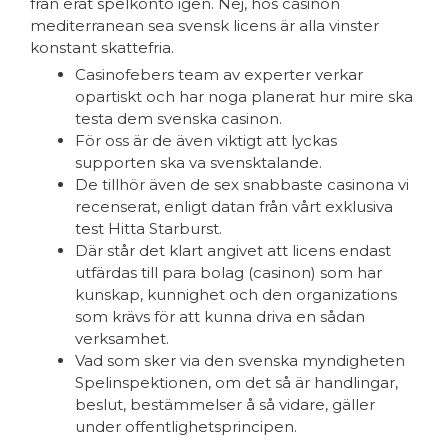
från erat spelkonto igen. Nej, hos casinon
mediterranean sea svensk licens är alla vinster
konstant skattefria.
Casinofebers team av experter verkar
opartiskt och har noga planerat hur mire ska
testa dem svenska casinon.
För oss är de även viktigt att lyckas
supporten ska va svensktalande.
De tillhör även de sex snabbaste casinona vi
recenserat, enligt datan från vårt exklusiva
test Hitta Starburst.
Där står det klart angivet att licens endast
utfärdas till para bolag (casinon) som har
kunskap, kunnighet och den organizations
som krävs för att kunna driva en sådan
verksamhet.
Vad som sker via den svenska myndigheten
Spelinspektionen, om det så är handlingar,
beslut, bestämmelser å så vidare, gäller
under offentlighetsprincipen.