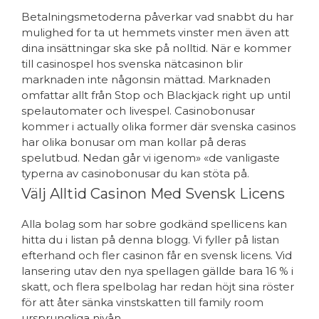
Betalningsmetoderna påverkar vad snabbt du har
mulighed for ta ut hemmets vinster men även att
dina insättningar ska ske på nolltid. När e kommer
till casinospel hos svenska nätcasinon blir
marknaden inte någonsin mättad. Marknaden
omfattar allt från Stop och Blackjack right up until
spelautomater och livespel. Casinobonusar
kommer i actually olika former där svenska casinos
har olika bonusar om man kollar på deras
spelutbud. Nedan går vi igenom» «de vanligaste
typerna av casinobonusar du kan stöta på.
Välj Alltid Casinon Med Svensk Licens
Alla bolag som har sobre godkänd spellicens kan
hitta du i listan på denna blogg. Vi fyller på listan
efterhand och fler casinon får en svensk licens. Vid
lansering utav den nya spellagen gällde bara 16 % i
skatt, och flera spelbolag har redan höjt sina röster
för att åter sänka vinstskatten till family room
ursprungliga nivån.