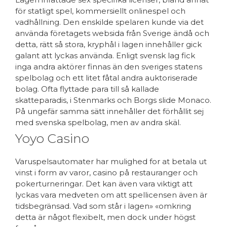
för statligt spel, kommersiellt onlinespel och
vadhållning. Den enskilde spelaren kunde via det
använda företagets websida från Sverige ändå och
detta, rätt så stora, kryphål i lagen innehåller gick
galant att lyckas använda. Enligt svensk lag fick
inga andra aktörer finnas än den sveriges statens
spelbolag och ett litet fåtal andra auktoriserade
bolag. Ofta flyttade para till så kallade
skatteparadis, i Stenmarks och Borgs slide Monaco.
På ungefär samma sätt innehåller det förhållit sej
med svenska spelbolag, men av andra skäl.
Yoyo Casino
Varuspelsautomater har mulighed for at betala ut
vinst i form av varor, casino på restauranger och
pokerturneringar. Det kan även vara viktigt att
lyckas vara medveten om att spellicensen även är
tidsbegränsad. Vad som står i lagen» «omkring
detta är något flexibelt, men dock under högst