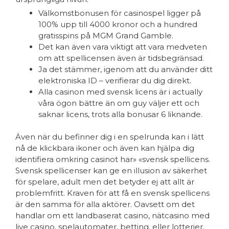
Välkomstbonusen för casinospel ligger på
100% upp till 4000 kronor och a hundred
gratisspins på MGM Grand Gamble.
Det kan även vara viktigt att vara medveten
om att spellicensen även är tidsbegränsad.
Ja det stämmer, igenom att du använder ditt
elektroniska ID – verifierar du dig direkt.
Alla casinon med svensk licens är i actually
våra ögon bättre än om guy väljer ett och
saknar licens, trots alla bonusar 6 liknande.
Även när du befinner dig i en spelrunda kan i lätt
nå de klickbara ikoner och även kan hjälpa dig
identifiera omkring casinot har» «svensk spellicens.
Svensk spellicenser kan ge en illusion av säkerhet
för spelare, adult men det betyder ej att allt är
problemfritt. Kraven för att få en svensk spellicens
är den samma för alla aktörer. Oavsett om det
handlar om ett landbaserat casino, nätcasino med
live casino, spelautomater, betting, eller lotterier.