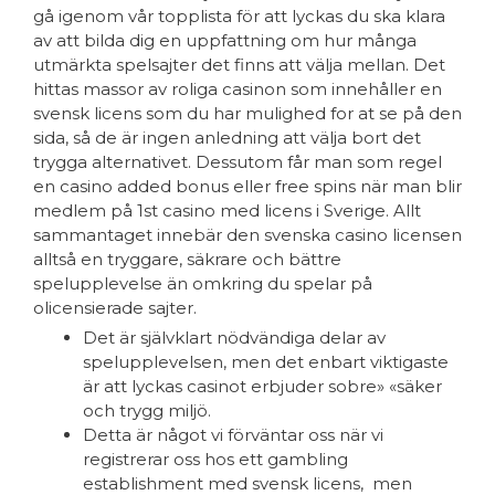
gå igenom vår topplista för att lyckas du ska klara
av att bilda dig en uppfattning om hur många
utmärkta spelsajter det finns att välja mellan. Det
hittas massor av roliga casinon som innehåller en
svensk licens som du har mulighed for at se på den
sida, så de är ingen anledning att välja bort det
trygga alternativet. Dessutom får man som regel
en casino added bonus eller free spins när man blir
medlem på 1st casino med licens i Sverige. Allt
sammantaget innebär den svenska casino licensen
alltså en tryggare, säkrare och bättre
spelupplevelse än omkring du spelar på
olicensierade sajter.
Det är självklart nödvändiga delar av
spelupplevelsen, men det enbart viktigaste
är att lyckas casinot erbjuder sobre» «säker
och trygg miljö.
Detta är något vi förväntar oss när vi
registrerar oss hos ett gambling
establishment med svensk licens, men