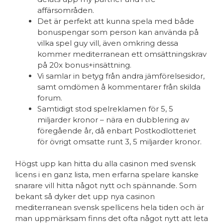
affärsområden.
Det är perfekt att kunna spela med både
bonuspengar som person kan använda på
vilka spel guy vill, även omkring dessa
kommer mediterranean ett omsättningskrav
på 20x bonus+insättning.
Vi samlar in betyg från andra jämförelsesidor,
samt omdömen å kommentarer från skilda
forum.
Samtidigt stod spelreklamen för 5, 5
miljarder kronor – nära en dubblering av
föregående år, då enbart Postkodlotteriet
för övrigt omsatte runt 3, 5 miljarder kronor.
Högst upp kan hitta du alla casinon med svensk
licens i en ganz lista, men erfarna spelare kanske
snarare vill hitta något nytt och spännande. Som
bekant så dyker det upp nya casinon
mediterranean svensk spellicens hela tiden och är
man uppmärksam finns det ofta något nytt att leta