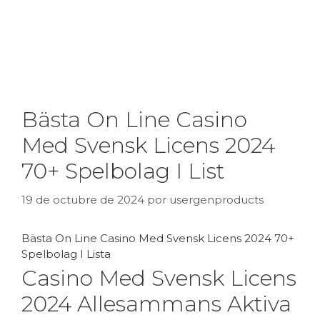
Bästa On Line Casino
Med Svensk Licens 2024
70+ Spelbolag I List
19 de octubre de 2024
por
usergenproducts
Bästa On Line Casino Med Svensk Licens 2024 70+
Spelbolag I Lista
Casino Med Svensk Licens
2024 Allesammans Aktiva