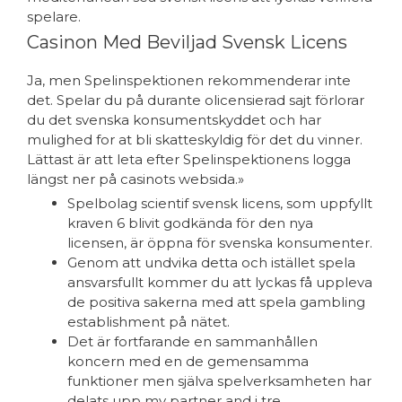
spelare.
Casinon Med Beviljad Svensk Licens
Ja, men Spelinspektionen rekommenderar inte
det. Spelar du på durante olicensierad sajt förlorar
du det svenska konsumentskyddet och har
mulighed for at bli skatteskyldig för det du vinner.
Lättast är att leta efter Spelinspektionens logga
längst ner på casinots websida.»
Spelbolag scientif svensk licens, som uppfyllt
kraven 6 blivit godkända för den nya
licensen, är öppna för svenska konsumenter.
Genom att undvika detta och istället spela
ansvarsfullt kommer du att lyckas få uppleva
de positiva sakerna med att spela gambling
establishment på nätet.
Det är fortfarande en sammanhållen
koncern med en de gemensamma
funktioner men själva spelverksamheten har
delats upp my partner and i tre