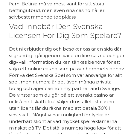
fram. Betinia må va mest känt för sitt stora
bettingutbud, men även sina casino håller
selvbestemmende toppklass.
Vad Innebär Den Svenska
Licensen För Dig Som Spelare?
Det ni erbjuder dig och besöker oss är en sida där
vi grundligt går igenom varje on line casino och ger
dig» «all information du kan tänkas behöva för att
välja ett online casino som passar hemmets behov.
Förr va det Svenska Spel som var ansvariga för allt
spel, men numera är det även många privata
bolag och äger casinon my partner and i Sverige.
De vinster som du gör på ett svenskt casino är
också helt skattefria! Väljer du istället 1st casino
utan licens får du räkna med att betala 30% i
vinstskatt. Något vi har mulighed for tycka är
underbart skönt är vad mycket spelreklamerna
minskat på TV. Det ställs numera höga krav för att