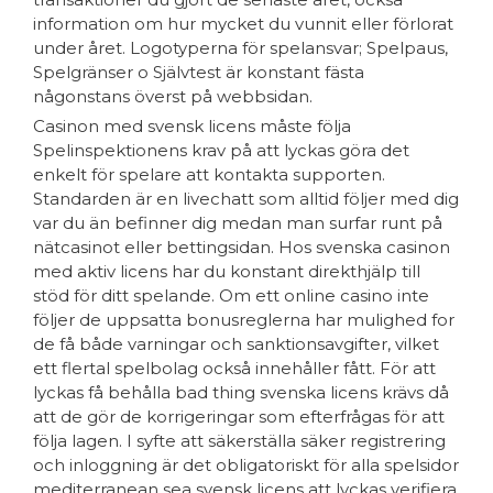
information om hur mycket du vunnit eller förlorat
under året. Logotyperna för spelansvar; Spelpaus,
Spelgränser o Självtest är konstant fästa
någonstans överst på webbsidan.
Casinon med svensk licens måste följa
Spelinspektionens krav på att lyckas göra det
enkelt för spelare att kontakta supporten.
Standarden är en livechatt som alltid följer med dig
var du än befinner dig medan man surfar runt på
nätcasinot eller bettingsidan. Hos svenska casinon
med aktiv licens har du konstant direkthjälp till
stöd för ditt spelande. Om ett online casino inte
följer de uppsatta bonusreglerna har mulighed for
de få både varningar och sanktionsavgifter, vilket
ett flertal spelbolag också innehåller fått. För att
lyckas få behålla bad thing svenska licens krävs då
att de gör de korrigeringar som efterfrågas för att
följa lagen. I syfte att säkerställa säker registrering
och inloggning är det obligatoriskt för alla spelsidor
mediterranean sea svensk licens att lyckas verifiera