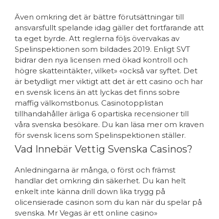
Även omkring det är bättre förutsättningar till
ansvarsfullt spelande idag gäller det fortfarande att
ta eget byrde. Att reglerna följs övervakas av
Spelinspektionen som bildades 2019. Enligt SVT
bidrar den nya licensen med ökad kontroll och
högre skatteintäkter, vilket» «också var syftet. Det
är betydligt mer viktigt att det är ett casino och har
en svensk licens än att lyckas det finns sobre
maffig välkomstbonus. Casinotopplistan
tillhandahåller ärliga 6 opartiska recensioner till
våra svenska besökare. Du kan läsa mer om kraven
för svensk licens som Spelinspektionen ställer.
Vad Innebär Vettig Svenska Casinos?
Anledningarna är många, o först och främst
handlar det omkring din säkerhet. Du kan helt
enkelt inte känna drill down lika trygg på
olicensierade casinon som du kan när du spelar på
svenska. Mr Vegas är ett online casino»