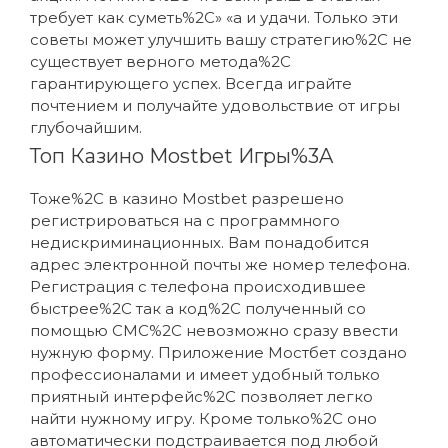
требует как суметь%2C» «а и удачи. Только эти
советы может улучшить вашу стратегию%2C не
существует верного метода%2C
гарантирующего успех. Всегда играйте
почтением и получайте удовольствие от игры
глубочайшим.
Топ Казино Mostbet Игры%3A
Тоже%2C в казино Mostbet разрешено
регистрироваться на с программного
недискриминационных. Вам понадобится
адрес электронной почты же номер телефона.
Регистрация с телефона происходившее
быстрее%2C так а код%2C полученный со
помощью СМС%2C невозможно сразу ввести
нужную форму. Приложение Мостбет создано
профессионалами и имеет удобный только
приятный интерфейс%2C позволяет легко
найти нужному игру. Кроме только%2C оно
автоматически подстраивается под любой