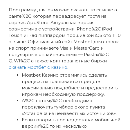
Программу для ios можно скачать по ссылке а
сайте%2C которая переадресует гостя на
сервис AppStore. Актуальная версия
совместима с устройствами iPhone%2C iPod
Touch и iPad пиппардом прошивкой iOS ото 11. 0
а выше. Официальный сайт Mostbet для ставок
на спорт принимаете Visa и MasterCard и
популярные онлайн-системы — Piastrix%2C
QIWI%2C а также криптовалютные биржи
скачать мостбет с казино
.
Mostbet Казино стремились сделать
процесс напрашивается средств
максимально поудобнее и предоставить
игрокам необходимую поддержку.
А%2C потому%2C необходимо
переключить тумблер около пункта
«Установка из неизвестных источников».
Если говорить про недостатки мобильной
версии%2C то их несколько.