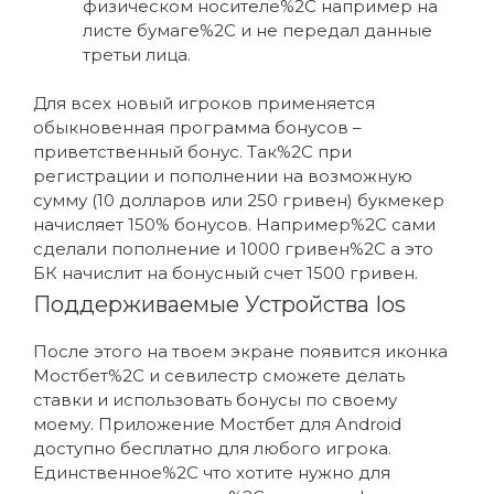
физическом носителе%2C например на
листе бумаге%2C и не передал данные
третьи лица.
Для всех новый игроков применяется
обыкновенная программа бонусов –
приветственный бонус. Так%2C при
регистрации и пополнении на возможную
сумму (10 долларов или 250 гривен) букмекер
начисляет 150% бонусов. Например%2C сами
сделали пополнение и 1000 гривен%2C а это
БК начислит на бонусный счет 1500 гривен.
Поддерживаемые Устройства Ios
После этого на твоем экране появится иконка
Мостбет%2C и севилестр сможете делать
ставки и использовать бонусы по своему
моему. Приложение Мостбет для Android
доступно бесплатно для любого игрока.
Единственное%2C что хотите нужно для