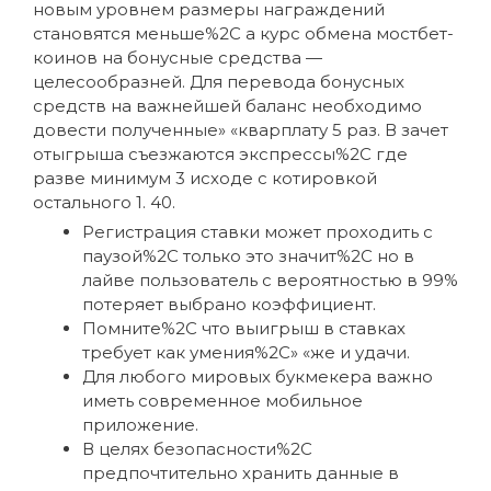
новым уровнем размеры награждений
становятся меньше%2C а курс обмена мостбет-
коинов на бонусные средства —
целесообразней. Для перевода бонусных
средств на важнейшей баланс необходимо
довести полученные» «кварплату 5 раз. В зачет
отыгрыша съезжаются экспрессы%2C где
разве минимум 3 исходе с котировкой
остального 1. 40.
Регистрация ставки может проходить с
паузой%2C только это значит%2C но в
лайве пользователь с вероятностью в 99%
потеряет выбрано коэффициент.
Помните%2C что выигрыш в ставках
требует как умения%2C» «же и удачи.
Для любого мировых букмекера важно
иметь современное мобильное
приложение.
В целях безопасности%2C
предпочтительно хранить данные в