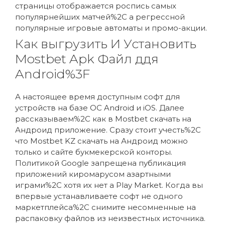
страницы отображается роспись самых
популярнейших матчей%2C а регрессной
популярные игровые автоматы и промо-акции.
Как выгрузить И Установить
Mostbet Apk Файл ддя
Android%3F
А настоящее время доступным софт для
устройств на базе ОС Android и iOS. Далее
рассказываем%2C как в Mostbet скачать на
Андроид приложение. Сразу стоит учесть%2C
что Mostbet KZ скачать на Андроид можно
только и сайте букмекерской конторы.
Политикой Google запрещена публикация
приложений киромарусом азартными
играми%2C хотя их нет а Play Market. Когда вы
впервые устанавливаете софт не одного
маркетплейса%2C снимите несомненные на
распаковку файлов из неизвестных источника.