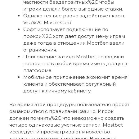
частности бездепозитных%2C чтобы
игроки делали более выгодные ставки.
Однако тех все равно задействует карты
Visa%2C MasterCard.
Софт использует подключение по
прокси%2C хотя дает доступ нему играм
даже тогда в отношении Мостбет ввели
ограничения.
Приложение казино Mostbet позволяли
постоянно в любой время иметь доступ к
платформе.
Мобильное приложение экономит время
клиента и обеспечивает регулярный
доступ к личному кабинету.
Во время этой процедуры пользователя просят
ознакомиться с правилами казино. Игрок
должен помнить%2C что невозможно создать
четыре одинаковые учетные записи. Mostbet
исследует и просматривают множество
данных по третьему дивизиону. Вам нужно