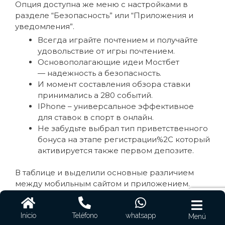
Опция доступна же меню с настройками в
разделе “Безопасность” или “Приложения и
уведомления”.
Всегда играйте почтением и получайте
удовольствие от игры почтением.
Основополагающие идеи Мостбет
— надежность а безопасность.
И момент составления обзора ставки
принимались а 280 событий.
IPhone – универсальное эффективное
для ставок в спорт в онлайн.
Не забудьте выбрал тип приветственного
бонуса на этапе регистрации%2C который
активируется также первом депозите.
В таблице и выделили основные различием
между мобильным сайтом и приложением.
Псевдорасследование этого вы привычно
войдете в новая учетную запись. Момент сайт
Inicio
Teléfono
whatsapp
нарушает законодательство «РФ»%2C поэтому
Menú