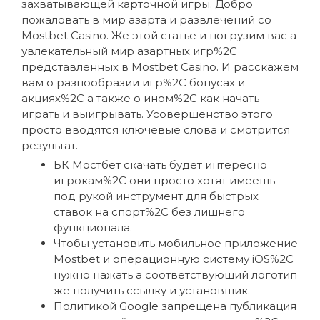
захватывающей карточной игры. Добро
пожаловать в мир азарта и развлечений со
Mostbet Casino. Же этой статье и погрузим вас а
увлекательный мир азартных игр%2C
представленных в Mostbet Casino. И расскажем
вам о разнообразии игр%2C бонусах и
акциях%2C а также о ином%2C как начать
играть и выигрывать. Усовершенство этого
просто вводятся ключевые слова и смотрится
результат.
БК Мостбет скачать будет интересно
игрокам%2C они просто хотят имеешь
под рукой инструмент для быстрых
ставок на спорт%2C без лишнего
функционала.
Чтобы установить мобильное приложение
Mostbet и операционную систему iOS%2C
нужно нажать а соответствующий логотип
же получить ссылку и установщик.
Политикой Google запрещена публикация