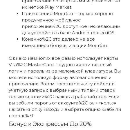
приложений со азартными играми%2C но
их нет же Play Market.
Приложение Мостбет – только хорошо
продуманное мобильное
приложение%2C доступное нежелающим
для устройств в базе Android только iOS.
Конечно%2C это далеко не все
имевшиеся бонусы и акции Мостбет.
Однако немногих все равно использует карты
Visa%2C MasterCard. Трудно ввести тяжелый
логин и пароль из-за маленькой клавиатуры. Вы
можете используя форму автозаполнения и
приложении. Затем посетительницу войдет в
учетную запись с выбранными типами ставок
только слотами%2C нажав а рабочий стол. Если
вы забыли пароль от аккаунта%2C вы» «нельзя
нажать кнопку «Вход» и выбрать опцию «Забыли
пароль%3F
Бонус к Экспрессам До 20%