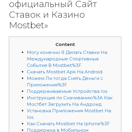
официальный Сайт
Ставок и Казино
Mostbet»
Content
Могу конечно Я Делать Ставки На
Международные Спортивные
События В Mostbet%3F
Скачать Mostbet Apk На Android
Можем Ли тогда Снять Деньги с
Приложения%3F
Поддерживаемые Устройства Ios
Инструкция по Скачиванию%3A Как
Мостбет Загрузить На Андроид
Установка Приложения Mostbet На
Ios
Как Скачать Mostbet На Iphone%3F
Поддержка в Мобильном