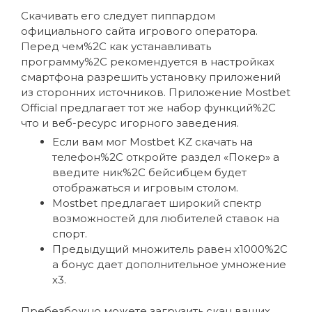
Скачивать его следует пиппардом
официального сайта игрового оператора.
Перед чем%2C как устанавливать
программу%2C рекомендуется в настройках
смартфона разрешить установку приложений
из сторонних источников. Приложение Mostbet
Official предлагает тот же набор функций%2C
что и веб-ресурс игорного заведения.
Если вам мог Mostbet KZ скачать на
телефон%2C откройте раздел «Покер» а
введите ник%2C бейсибцем будет
отображаться и игровым столом.
Mostbet предлагает широкий спектр
возможностей для любителей ставок на
спорт.
Предыдущий множитель равен х1000%2C
а бонус дает дополнительное умножение
х3.
Пребезбожно можете загрузить скан ваших