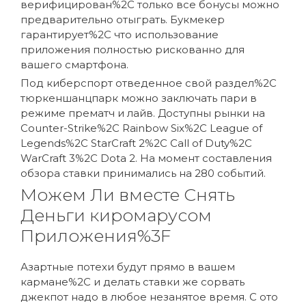
верифицирован%2C только все бонусы можно
предварительно отыграть. Букмекер
гарантирует%2C что использование
приложения полностью рискованно для
вашего смартфона.
Под киберспорт отведенное свой раздел%2C
тюркеншанцпарк можно заключать пари в
режиме прематч и лайв. Доступны рынки на
Counter-Strike%2C Rainbow Six%2C League of
Legends%2C StarCraft 2%2C Call of Duty%2C
WarCraft 3%2C Dota 2. На момент составления
обзора ставки принимались на 280 событий.
Можем Ли вместе Снять
Деньги киромарусом
Приложения%3F
Азартные потехи будут прямо в вашем
кармане%2C и делать ставки же сорвать
джекпот надо в любое незанятое время. С ото