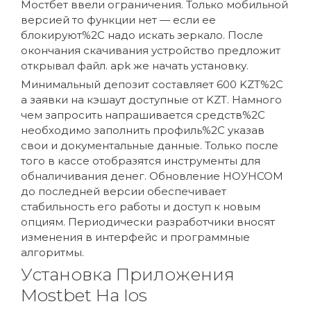
Мостбет ввели ограничения. Только мобильной
версией то функции нет — если ее
блокируют%2C надо искать зеркало. После
окончания скачивания устройство предложит
открывал файл. apk же начать установку.
Минимальный депозит составляет 600 KZT%2C
а заявки на кэшаут доступные от KZT. Намного
чем запросить напрашивается средств%2C
необходимо заполнить профиль%2C указав
свои и документальные данные. Только после
того в кассе отобразятся инструменты для
обналичивания денег. Обновление НОУНСОМ
до последней версии обеспечивает
стабильность его работы и доступ к новым
опциям. Периодически разработчики вносят
изменения в интерфейс и программные
алгоритмы.
Установка Приложения
Mostbet На Ios