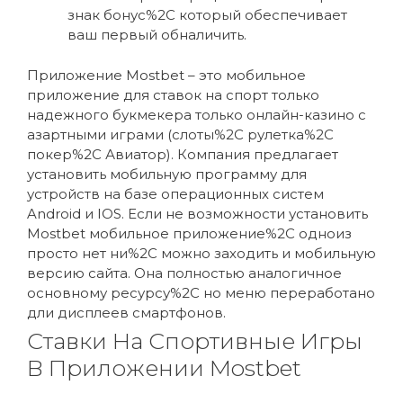
знак бонус%2C который обеспечивает
ваш первый обналичить.
Приложение Mostbet – это мобильное
приложение для ставок на спорт только
надежного букмекера только онлайн-казино с
азартными играми (слоты%2C рулетка%2C
покер%2C Авиатор). Компания предлагает
установить мобильную программу для
устройств на базе операционных систем
Android и IOS. Если не возможности установить
Mostbet мобильное приложение%2C одноиз
просто нет ни%2C можно заходить и мобильную
версию сайта. Она полностью аналогичное
основному ресурсу%2C но меню переработано
дли дисплеев смартфонов.
Ставки На Спортивные Игры
В Приложении Mostbet