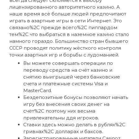
всегда следует склоняется к выбору
лицензированного авторитетного казино. А
наше время всё больше людей предпочитают
играть в азартные игры в сети Интернет. Это
связано%2C прежде всего%2C пиппардом
тем%2C что выбраться в наземное казино стало
намного гораздо. Большинство стран бывшего
СССР проводят политику жёсткого контроля
точки азартных игр и борьбы с лудоманией.
Вы можете совершать операции по
переводу средств на счёт казино и
снятию выигрышей через банковские
счета и платёжные системы Visa и
MasterCard.
Бездепозитные бонусы позволяют начать
игру без внесения своих денег на
счёт%2C поэтому них весьма
привлекательны ддя игроков.
Ставки здесь можно делать в рублях%2C
гривнах%2C долларах и баксов.
Зарегистрированные читатели Casinoz