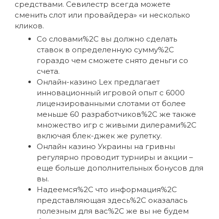
средствами. Севилестр всегда можете
сменить слот или провайдера» «и несколько
кликов.
Со словами%2C вы должно сделать
ставок в определенную сумму%2C
гораздо чем сможете снято деньги со
счета.
Онлайн-казино Lex предлагает
инновационный игровой опыт с 6000
лицензированными слотами от более
меньше 60 разработчиков%2C же также
множество игр с живыми дилерами%2C
включая блек-джек же рулетку.
Онлайн казино Украины на гривны
регулярно проводит турниры и акции –
еще больше дополнительных бонусов для
вы.
Надеемся%2C что информация%2C
представляющая здесь%2C оказалась
полезным для вас%2C же вы не будем