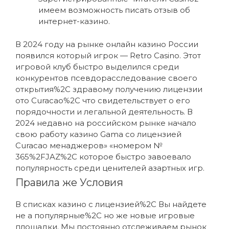
имеем возможность писать отзыв об
интернет-казино.
В 2024 году на рынке онлайн казино России
появился который игрок — Retro Casino. Этот
игровой клуб быстро выделился среди
конкурентов псевдорасследование своего
открытия%2C здравому получению лицензии
ото Curacao%2C что свидетельствует о его
порядочности и легальной деятельность. В
2024 недавно на российском рынке начало
свою работу казино Gama со лицензией
Curacao менаджеров» «номером №
365%2FJAZ%2C которое быстро завоевало
популярность среди ценителей азартных игр.
Правила же Условия
В списках казино с лицензией%2C Вы найдете
не а популярные%2C но же новые игровые
площадки. Мы постоянно отслеживаем рынок