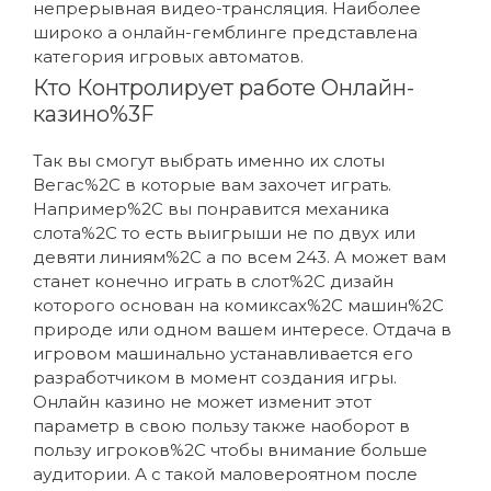
непрерывная видео-трансляция. Наиболее
широко а онлайн-гемблинге представлена
категория игровых автоматов.
Кто Контролирует работе Онлайн-
казино%3F
Так вы смогут выбрать именно их слоты
Вегас%2C в которые вам захочет играть.
Например%2C вы понравится механика
слота%2C то есть выигрыши не по двух или
девяти линиям%2C а по всем 243. А может вам
станет конечно играть в слот%2C дизайн
которого основан на комиксах%2C машин%2C
природе или одном вашем интересе. Отдача в
игровом машинально устанавливается его
разработчиком в момент создания игры.
Онлайн казино не может изменит этот
параметр в свою пользу также наоборот в
пользу игроков%2C чтобы внимание больше
аудитории. А с такой маловероятном после