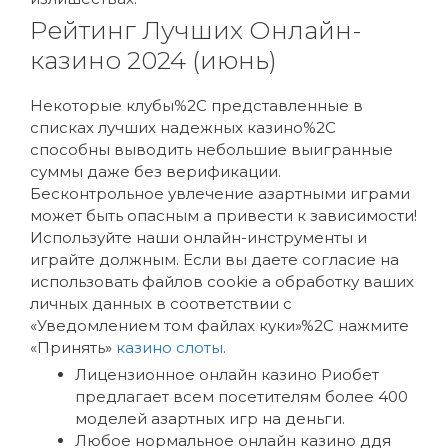
Рейтинг Лучших Онлайн-
казино 2024 (июнь)
Некоторые клубы%2C представленные в
списках лучших надежных казино%2C
способны выводить небольшие выигранные
суммы даже без верификации.
Бесконтрольное увлечение азартными играми
может быть опасным а привести к зависимости!
Используйте наши онлайн-инструменты и
играйте должным. Если вы даете согласие на
использовать файлов cookie а обработку ваших
личных данных в соответствии с
«Уведомлением том файлах куки»%2C нажмите
«Принять»
казино слоты
.
Лицензионное онлайн казино Риобет
предлагает всем посетителям более 400
моделей азартных игр на деньги.
Любое нормальное онлайн казино ддя