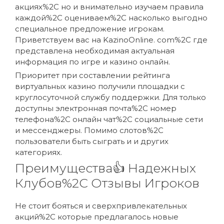
акциях%2C но и внимательно изучаем правила
каждой%2C оцениваем%2C насколько выгодно
специальное предложение игрокам.
Приветствуем вас на KazinoOnline. com%2C где
представлена необходимая актуальная
информация по игре и казино онлайн.
Приоритет при составлении рейтинга
виртуальных казино получили площадки с
круглосуточной службу поддержки. Для только
доступны электронная почта%2C номер
телефона%2C онлайн чат%2C социальные сети
и мессенджеры. Помимо слотов%2C
пользователи быть сыграть и и других
категориях.
Преимущества👍 Надежных
Клубов%2C Отзывы Игроков
Не стоит бояться и сверхпривлекательных
акций%2C которые предлагалось новые