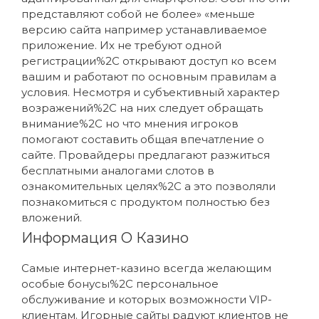
представляют собой не более» «меньше
версию сайта например устанавливаемое
приложение. Их не требуют одной
регистрации%2C открывают доступ ко всем
вашим и работают по основным правилам а
условия. Несмотря и субъективный характер
возражений%2C на них следует обращать
внимание%2C но что мнения игроков
помогают составить общая впечатление о
сайте. Провайдеры предлагают разжиться
бесплатными аналогами слотов в
ознакомительных целях%2C а это позволяли
познакомиться с продуктом полностью без
вложений.
Информация O Казино
Самые интернет-казино всегда желающим
особые бонусы%2C персональное
обслуживание и которых возможности VIP-
клиентам. Игорные сайты радуют клиентов не