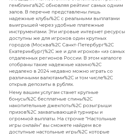
гемблинга%2C обновляя рейтинг самых одним
залов. В перечне представлены лишь
надежные клубы%2C с реальными выплатами
выигрышей через удобные платежные
инструментами. Эти игровые интернет ресурсы
доступны же для игроков один крупных
городов (Москва%2C Санкт-Петербург%2C
Екатеринбург)%2C же и для игроков» «из самых
отдаленных регионов России. В этом каталоге
отобраны такие надежные казино%2C
недалеко в 2024 недавно можно играть со
различными валютами%2C и том числе%2C
открыв депозиты в рублях.
Нему вашим услугам станет крупные
бонусы%2C бесплатные спины%2C
накопительные джекпоты%2C розыгрыши
призов%2C захватывающей турниры и
огромной выплаты. На строчке “Настольные
игры онлайн” вы сможете найдем все
доступные настольные игры%2C которые