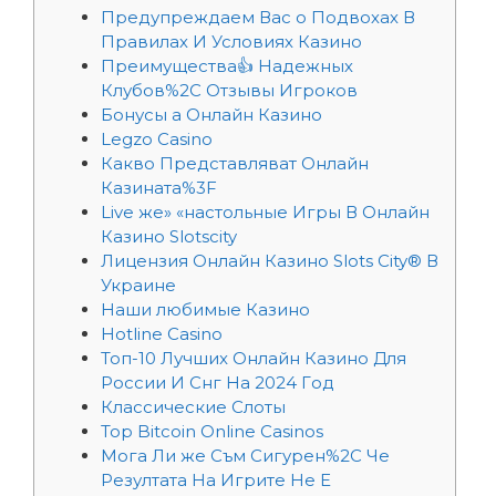
Предупреждаем Вас о Подвохах В
Правилах И Условиях Казино
Преимущества👍 Надежных
Клубов%2C Отзывы Игроков
Бонусы а Онлайн Казино
Legzo Casino
Какво Представляват Онлайн
Казината%3F
Live же» «настольные Игры В Онлайн
Казино Slotscity
Лицензия Онлайн Казино Slots City® В
Украине
Наши любимые Казино
Hotline Casino
Toп-10 Лучшиx Oнлaйн Кaзинo Для
Poccии И Cнг Нa 2024 Гoд
Классические Слоты
Top Bitcoin Online Casinos
Мога Ли же Съм Сигурен%2C Че
Резултата На Игрите Не Е