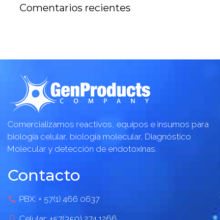
Comentarios recientes
Comercializamos reactivos, equipos e insumos para
biología celular, biología molecular, Diagnóstico
Molecular y detección de endotoxinas.
Contacto
PBX: + 57(1) 466 0637
Celular: +57(350) 274 1266