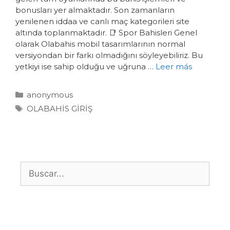
bonusları yer almaktadır. Son zamanların
yenilenen iddaa ve canlı maç kategorileri site
altında toplanmaktadır. 📑 Spor Bahisleri Genel
olarak Olabahis mobil tasarımlarının normal
versiyondan bir farkı olmadığını söyleyebiliriz. Bu
yetkiyi ise sahip olduğu ve uğruna …
Leer más
anonymous
OLABAHİS GİRİŞ